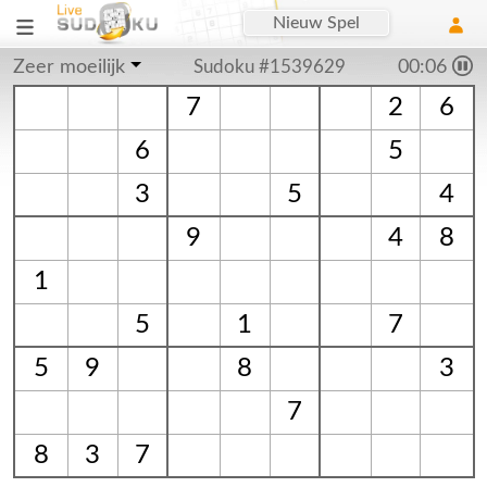
Nieuw Spel
Zeer moeilijk
Sudoku #1539629
00:06
7
2
6
6
5
3
5
4
9
4
8
1
5
1
7
5
9
8
3
7
8
3
7