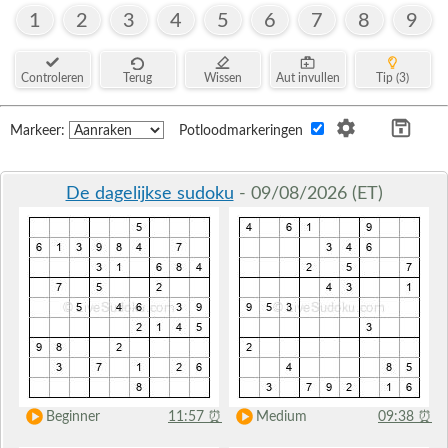
1
2
3
4
5
6
7
8
9
Controleren
Terug
Wissen
Aut invullen
Tip (3)
Markeer:
Potloodmarkeringen
De dagelijkse sudoku
- 09/08/2026 (ET)
Beginner
11:57
⏰
Medium
09:38
⏰