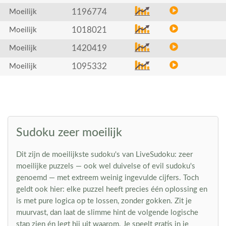
1196774
Moeilijk
1018021
Moeilijk
1420419
Moeilijk
1095332
Moeilijk
Sudoku zeer moeilijk
Dit zijn de moeilijkste sudoku's van LiveSudoku: zeer
moeilijke puzzels — ook wel duivelse of evil sudoku's
genoemd — met extreem weinig ingevulde cijfers. Toch
geldt ook hier: elke puzzel heeft precies één oplossing en
is met pure logica op te lossen, zonder gokken. Zit je
muurvast, dan laat de slimme hint de volgende logische
stap zien én legt hij uit waarom. Je speelt gratis in je