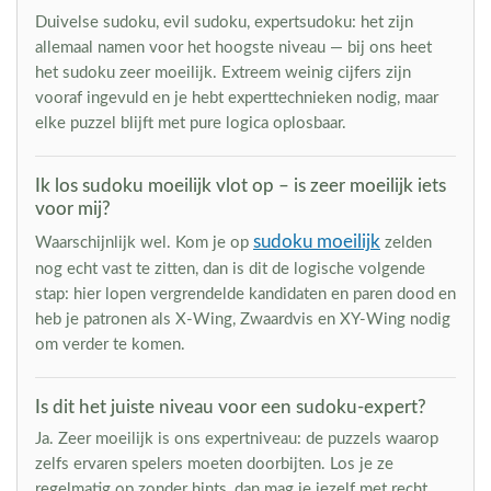
Duivelse sudoku, evil sudoku, expertsudoku: het zijn
allemaal namen voor het hoogste niveau — bij ons heet
het sudoku zeer moeilijk. Extreem weinig cijfers zijn
vooraf ingevuld en je hebt experttechnieken nodig, maar
elke puzzel blijft met pure logica oplosbaar.
Ik los sudoku moeilijk vlot op – is zeer moeilijk iets
voor mij?
sudoku moeilijk
Waarschijnlijk wel. Kom je op
zelden
nog echt vast te zitten, dan is dit de logische volgende
stap: hier lopen vergrendelde kandidaten en paren dood en
heb je patronen als X-Wing, Zwaardvis en XY-Wing nodig
om verder te komen.
Is dit het juiste niveau voor een sudoku-expert?
Ja. Zeer moeilijk is ons expertniveau: de puzzels waarop
zelfs ervaren spelers moeten doorbijten. Los je ze
regelmatig op zonder hints, dan mag je jezelf met recht