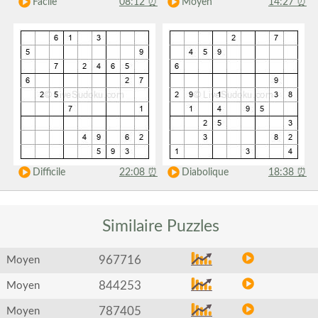
Facile
08:12
⏰
Moyen
14:27
⏰
Difficile
22:08
⏰
Diabolique
18:38
⏰
Similaire
Puzzles
967716
Moyen
844253
Moyen
787405
Moyen