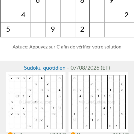
6
8
9
4
2
5
9
2
Astuce: Appuyez sur C afin de vérifier votre solution
Sudoku quotidien
- 07/08/2026 (ET)