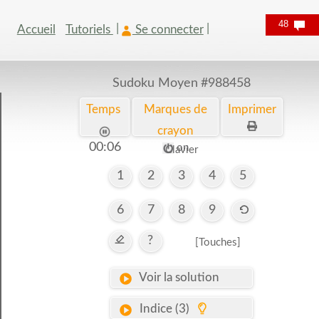
48
Accueil
Tutoriels
Se connecter
Sudoku Moyen
#988458
Temps
Marques de
Imprimer
crayon
00:06
on
Clavier
1
2
3
4
5
6
7
8
9
?
[Touches]
Voir la solution
Indice (3)