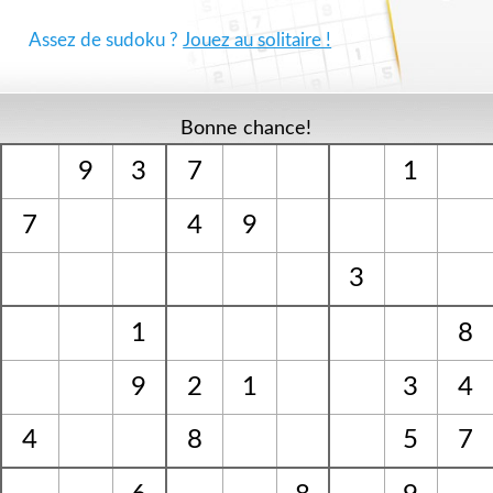
Assez de sudoku ?
Jouez au solitaire !
Bonne chance!
9
3
7
1
7
4
9
3
1
8
9
2
1
3
4
4
8
5
7