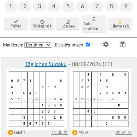
1
2
3
4
5
6
7
8
9
Auto
Prüfen
Rückgängig
Löschen
Hinweis (3)
ausfüllen
Markieren:
Bleistiftnotizen
Tägliches Sudoku
- 08/08/2026 (ET)
Leicht
11:30
⏰
Mittel
09:24
⏰