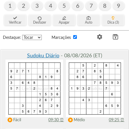
1
2
3
4
5
6
7
8
9
Verificar
Desfazer
Apagar
Auto
Dica (3)
Destaque:
Marcações
Sudoku Diário
- 08/08/2026 (ET)
Fácil
09:30
⏰
Médio
09:25
⏰