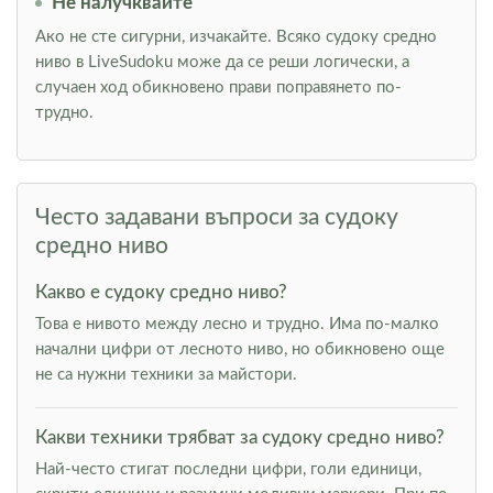
Не налучквайте
Ако не сте сигурни, изчакайте. Всяко судоку средно
ниво в LiveSudoku може да се реши логически, а
случаен ход обикновено прави поправянето по-
трудно.
Често задавани въпроси за судоку
средно ниво
Какво е судоку средно ниво?
Това е нивото между лесно и трудно. Има по-малко
начални цифри от лесното ниво, но обикновено още
не са нужни техники за майстори.
Какви техники трябват за судоку средно ниво?
Най-често стигат последни цифри, голи единици,