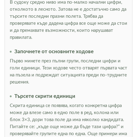
В судоку средно ниво има по-малко начални цифри,
отколкото в лесното. Затова не е достатъчно само да
търсите последни празни полета. Трябва да
проверявате къде дадена цифра все още може да стои
и да премахвате възможности, които нарушават
правилата.
Започнете от основните ходове
Първо минете през пълни групи, последни цифри и
голи единици. Тези ходове често отварят първата част
на пъзела и подреждат ситуацията преди по-трудните
решения.
Търсете скрити единици
Скрита единица се появява, когато конкретна цифра
може да влезе само в едно поле в ред, колона или
блок 3×3, дори това поле да има няколко кандидата.
Питайте се: „къде още може да бъде тази цифра?“ и
проверявайте групите една по една. Още примери има