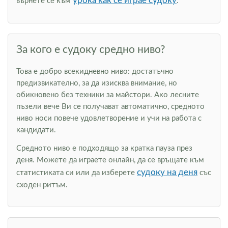
урока как се играе судоку
върнете се към
.
За кого е судоку средно ниво?
Това е добро всекидневно ниво: достатъчно
предизвикателно, за да изисква внимание, но
обикновено без техники за майстори. Ако лесните
пъзели вече Ви се получават автоматично, средното
ниво носи повече удовлетворение и учи на работа с
кандидати.
Средното ниво е подходящо за кратка пауза през
деня. Можете да играете онлайн, да се връщате към
судоку на деня
статистиката си или да изберете
със
сходен ритъм.