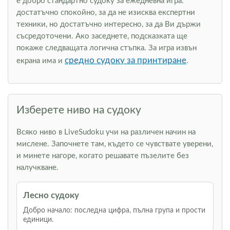
е добро стандартно судоку за ежедневна игра:
достатъчно спокойно, за да не изисква експертни
техники, но достатъчно интересно, за да Ви държи
съсредоточени. Ако заседнете, подсказката ще
покаже следващата логична стъпка. За игра извън
средно судоку за принтиране
екрана има и
.
Изберете ниво на судоку
Всяко ниво в LiveSudoku учи на различен начин на
мислене. Започнете там, където се чувствате уверени,
и минете нагоре, когато решавате пъзелите без
налучкване.
Лесно судоку
Добро начало: последна цифра, пълна група и прости
единици.