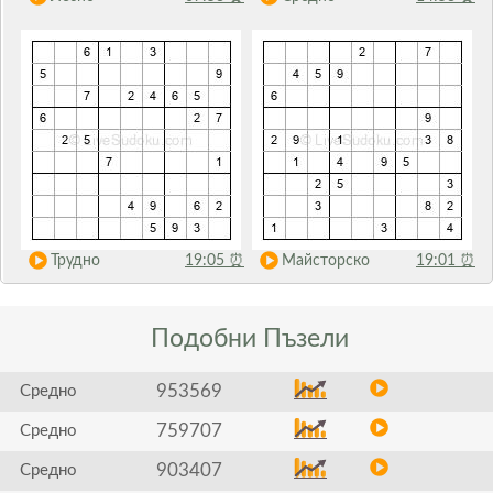
Трудно
19:05
⏰
Майсторско
19:01
⏰
Подобни
Пъзели
953569
Средно
759707
Средно
903407
Средно