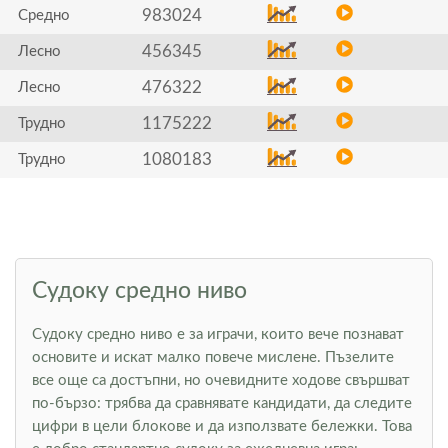
983024
Средно
456345
Лесно
476322
Лесно
1175222
Трудно
1080183
Трудно
Судоку средно ниво
Судоку средно ниво е за играчи, които вече познават
основите и искат малко повече мислене. Пъзелите
все още са достъпни, но очевидните ходове свършват
по-бързо: трябва да сравнявате кандидати, да следите
цифри в цели блокове и да използвате бележки. Това