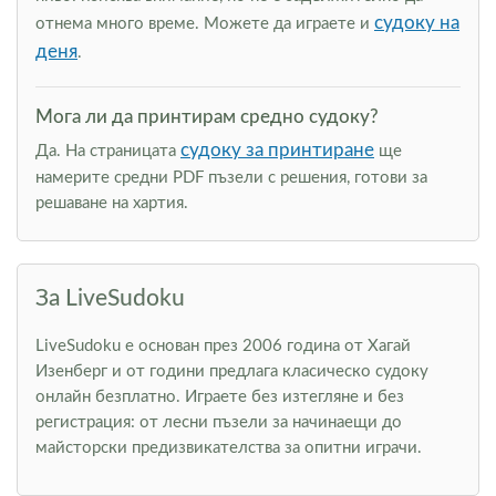
судоку на
отнема много време. Можете да играете и
деня
.
Мога ли да принтирам средно судоку?
судоку за принтиране
Да. На страницата
ще
намерите средни PDF пъзели с решения, готови за
решаване на хартия.
За LiveSudoku
LiveSudoku е основан през 2006 година от Хагай
Изенберг и от години предлага класическо судоку
онлайн безплатно. Играете без изтегляне и без
регистрация: от лесни пъзели за начинаещи до
майсторски предизвикателства за опитни играчи.