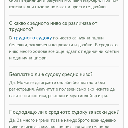
скрити единици и разумни моливни маркери. При по-
взискателни пъзели помагат и простите двойки.
С какво средното ниво се различава от
трудното?
трудното судоку
В
по-често са нужни пълни
бележки, заключени кандидати и двойки. В средното
ниво много ходове все още идват от единични клетки
и единични цифри.
Безплатно ли е судоку средно ниво?
Да. Можете да играете онлайн безплатно и без
регистрация. Акаунтът е полезен само ако искате да
пазите статистика, рекорди и мултиплейър игри.
Подходящо ли е средното судоку за всеки ден?
Да. За много играчи това е най-доброто всекидневно
ниво: изисква внимание, но не е задължително да