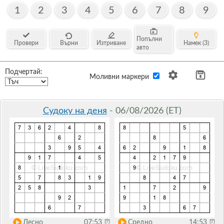
1
2
3
4
5
6
7
8
9
Попълни
Провери
Върни
Изтриване
Намек (3)
авто
Подчертай:
Моливни маркери
Судоку на деня
- 06/08/2026 (ET)
Лесно
07:53
⏰
Средно
14:53
⏰