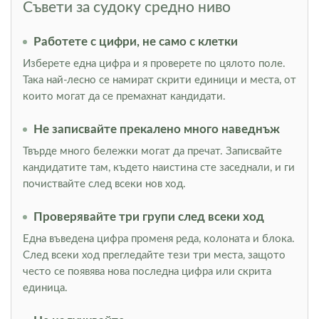
Съвети за судоку средно ниво
Работете с цифри, не само с клетки
Изберете една цифра и я проверете по цялото поле.
Така най-лесно се намират скрити единици и места, от
които могат да се премахнат кандидати.
Не записвайте прекалено много наведнъж
Твърде много бележки могат да пречат. Записвайте
кандидатите там, където наистина сте заседнали, и ги
почиствайте след всеки нов ход.
Проверявайте три групи след всеки ход
Една въведена цифра променя реда, колоната и блока.
След всеки ход прегледайте тези три места, защото
често се появява нова последна цифра или скрита
единица.