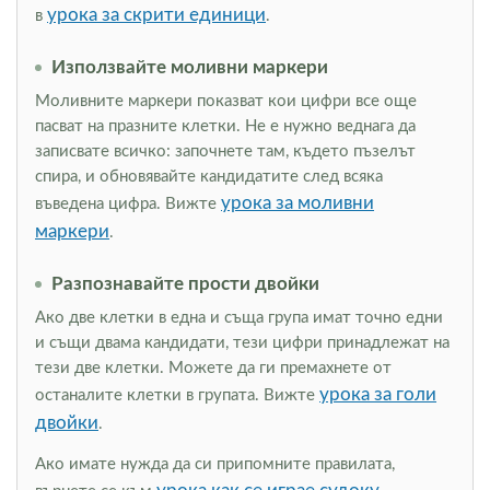
урока за скрити единици
в
.
Използвайте моливни маркери
Моливните маркери показват кои цифри все още
пасват на празните клетки. Не е нужно веднага да
записвате всичко: започнете там, където пъзелът
спира, и обновявайте кандидатите след всяка
урока за моливни
въведена цифра. Вижте
маркери
.
Разпознавайте прости двойки
Ако две клетки в една и съща група имат точно едни
и същи двама кандидати, тези цифри принадлежат на
тези две клетки. Можете да ги премахнете от
урока за голи
останалите клетки в групата. Вижте
двойки
.
Ако имате нужда да си припомните правилата,