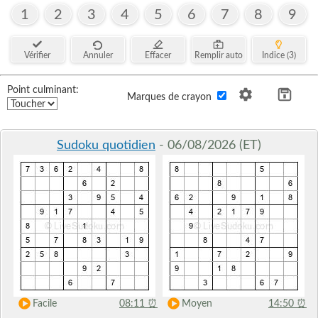
1
2
3
4
5
6
7
8
9
Vérifier
Annuler
Effacer
Remplir auto
Indice (3)
Point culminant:
Marques de crayon
Sudoku quotidien
- 06/08/2026 (ET)
Facile
08:11
⏰
Moyen
14:50
⏰