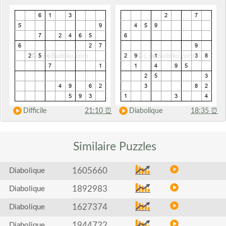
Difficile
21:10
⏰
Diabolique
18:35
⏰
Similaire
Puzzles
1605660
Diabolique
1892983
Diabolique
1627374
Diabolique
1944722
Diabolique