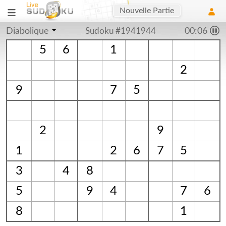
Nouvelle Partie
Diabolique
Sudoku #1941944
00:06
5
6
1
2
9
7
5
2
9
1
2
6
7
5
3
4
8
5
9
4
7
6
8
1