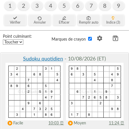
1
2
3
4
5
6
7
8
9
Vérifier
Annuler
Effacer
Remplir auto
Indice (3)
Point culminant:
Marques de crayon
Sudoku quotidien
- 10/08/2026 (ET)
Facile
10:03
⏰
Moyen
11:24
⏰