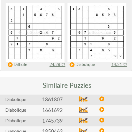
Difficile
24:28
⏰
Diabolique
14:21
⏰
Similaire
Puzzles
1861807
Diabolique
1661692
Diabolique
1745739
Diabolique
1850463
Diabolique