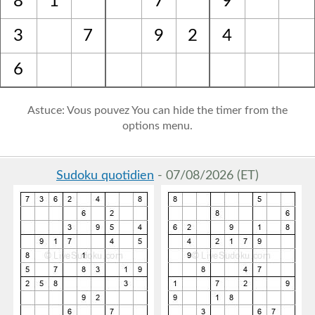
8
1
7
9
3
7
9
2
4
6
Astuce: Vous pouvez You can hide the timer from the
options menu.
Sudoku quotidien
- 07/08/2026 (ET)