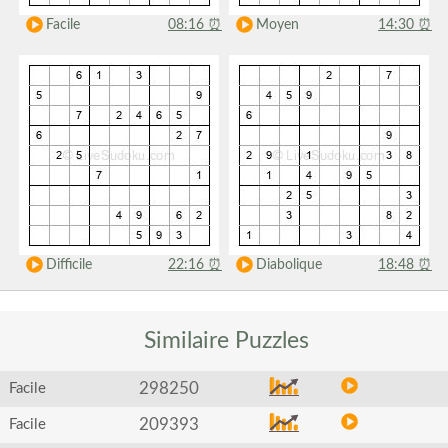
Facile
08:16
⏰
Moyen
14:30
⏰
Difficile
22:16
⏰
Diabolique
18:48
⏰
Similaire
Puzzles
298250
Facile
209393
Facile