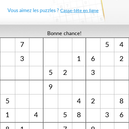
Vous aimez les puzzles ?
Casse-tête en ligne
Bonne chance!
7
5
4
3
1
6
2
5
2
3
9
5
4
2
8
1
4
5
8
3
6