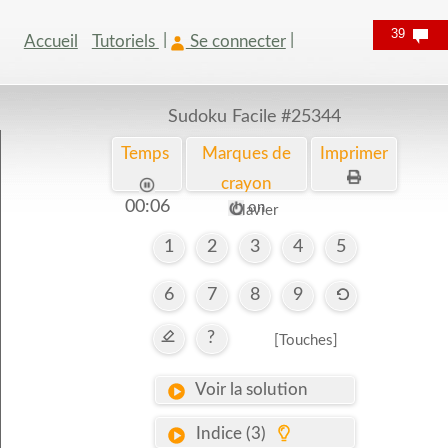
39
Accueil
Tutoriels
Se connecter
Sudoku Facile
#25344
Temps
Marques de
Imprimer
crayon
00:07
on
Clavier
1
2
3
4
5
6
7
8
9
?
[Touches]
Voir la solution
Indice (3)