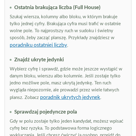
Ostatnia brakująca liczba (Full House)
Szukaj wiersza, kolumny albo bloku, w którym brakuje
tylko jednej cyfry. Brakująca cyfra musi trafić w ostatnie
wolne pole. To najprostszy ruch w sudoku i świetny
sposób, żeby zacząć planszę. Przykłady znajdziesz w
poradniku ostatniej liczby
.
Znajdź ukryte jedynki
Wybierz cyfrę i sprawdź, gdzie może jeszcze wystąpić w
danym bloku, wierszu albo kolumnie. Jeśli zostaje tylko
jedno możliwe pole, masz ukrytą jedynkę. Ten ruch
wygląda niepozornie, ale prowadzi przez wiele łatwych
poradnik ukrytych jedynek
plansz. Zobacz
.
Sprawdzaj pojedyncze pola
Gdy w polu zostaje tylko jeden kandydat, możesz wpisać
cyfrę bez ryzyka. To podstawowa forma logicznego
wykluczania. Jeśli chcesz ćwiczyć ją osobno, przejdź do