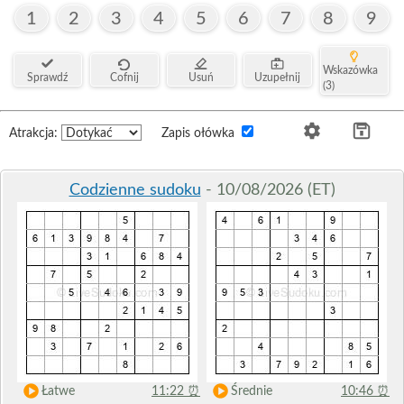
1
2
3
4
5
6
7
8
9
Wskazówka
Sprawdź
Cofnij
Usuń
Uzupełnij
(3)
Atrakcja:
Zapis ołówka
Codzienne sudoku
- 10/08/2026 (ET)
Łatwe
11:22
⏰
Średnie
10:46
⏰