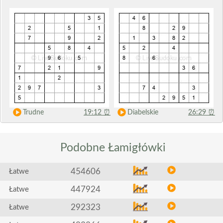
Trudne
19:12
⏰
Diabelskie
26:29
⏰
Podobne
Łamigłówki
454606
Łatwe
447924
Łatwe
292323
Łatwe