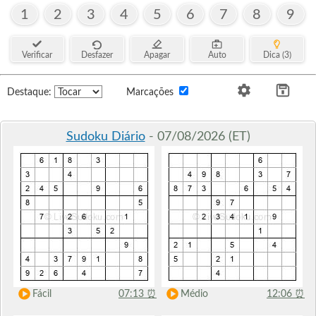
1
2
3
4
5
6
7
8
9
Verificar
Desfazer
Apagar
Auto
Dica (3)
Destaque:
Marcações
Sudoku Diário
- 07/08/2026 (ET)
Fácil
07:13
⏰
Médio
12:06
⏰