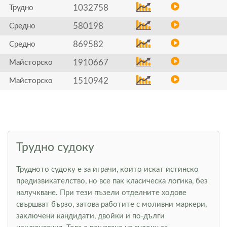
1032758
Трудно
580198
Средно
869582
Средно
1910667
Майсторско
1510942
Майсторско
Трудно судоку
Трудното судоку е за играчи, които искат истинско
предизвикателство, но все пак класическа логика, без
налучкване. При тези пъзели отделните ходове
свършват бързо, затова работите с моливни маркери,
заключени кандидати, двойки и по-дълги