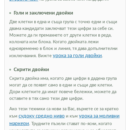
Голи и заключени двойки
Две клетки в една и съща група с точно едни и същи
двама кандидати заключват тези цифри за себе си.
Можете да ги премахнете от други клетки в реда,
колоната или блока. Когато двойката лежи
едновременно в блок и линия, тя дава допълнителни
урока за голи двойки
изключвания. Вижте
.
Скрити двойки
Скрита двойка има, когато две цифри в дадена група
могат да се появят само в едни и същи две клетки.
Дори клетките да имат повече бележки, можете да
оставите в тях само тези две цифри.
Ако тези техники са нови за Вас, върнете се за кратко
судоку средно ниво
урока за моливни
към
и към
маркери
. Трудните пъзели стават по-ясни, когато