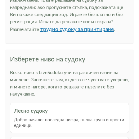
изключвания. Това е решаване на судоку за
напреднали: ако пропуснете стъпка, подсказката ще
Ви покаже следващия ход. Играете безплатно и без
регистрация. Искате да решавате извън екрана?
трудно судоку за принтиране
Разпечатайте
.
Изберете ниво на судоку
Всяко ниво в LiveSudoku учи на различен начин на
мислене. Започнете там, където се чувствате уверени,
и минете нагоре, когато решавате пъзелите без
налучкване.
Лесно судоку
Добро начало: последна цифра, пълна група и прости
единици.