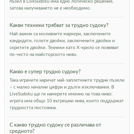
пъзел в LiveSudoku има едно логическо решение,
затова налучкването не е необходимо.
Какви техники трябват за трудно судоку?
Най-важни са моливните маркери, заключените
кандидати, голите двойки, заключените двойки и
скритите двойки. Техники като Х-крило се появяват
по-често на майсторското ниво.
Какво е супер трудно судоку?
Така играчите наричат най-заплетените трудни пъзели
– с малко начални цифри и дълги изключвания. В
LiveSudoku ще ги намерите именно на това ниво:
играта има общо 10 вътрешни нива, които поддържат
трудността постоянна.
С какво трудно судоку се различава от
средното?