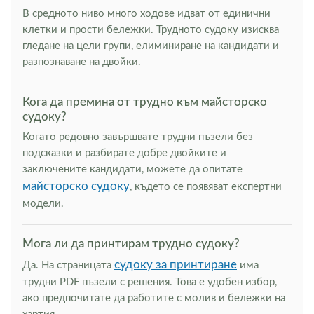
В средното ниво много ходове идват от единични
клетки и прости бележки. Трудното судоку изисква
гледане на цели групи, елиминиране на кандидати и
разпознаване на двойки.
Кога да премина от трудно към майсторско
судоку?
Когато редовно завършвате трудни пъзели без
подсказки и разбирате добре двойките и
заключените кандидати, можете да опитате
майсторско судоку
, където се появяват експертни
модели.
Мога ли да принтирам трудно судоку?
судоку за принтиране
Да. На страницата
има
трудни PDF пъзели с решения. Това е удобен избор,
ако предпочитате да работите с молив и бележки на