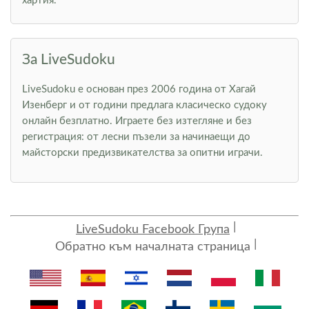
хартия.
За LiveSudoku
LiveSudoku е основан през 2006 година от Хагай
Изенберг и от години предлага класическо судоку
онлайн безплатно. Играете без изтегляне и без
регистрация: от лесни пъзели за начинаещи до
майсторски предизвикателства за опитни играчи.
LiveSudoku Facebook Група
Обратно към началната страница