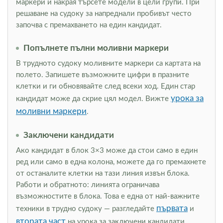
маркери и накрая търсете модели в цели групи. При
решаване на судоку за напреднали пробивът често
започва с премахването на един кандидат.
Попълнете пълни моливни маркери
В трудното судоку моливните маркери са картата на
полето. Запишете възможните цифри в празните
клетки и ги обновявайте след всеки ход. Един стар
урока за
кандидат може да скрие цял модел. Вижте
моливни маркери
.
Заключени кандидати
Ако кандидат в блок 3×3 може да стои само в един
ред или само в една колона, можете да го премахнете
от останалите клетки на тази линия извън блока.
Работи и обратното: линията ограничава
възможностите в блока. Това е една от най-важните
първата
техники в трудно судоку — разгледайте
и
втората част
на урока за заключени кандидати.