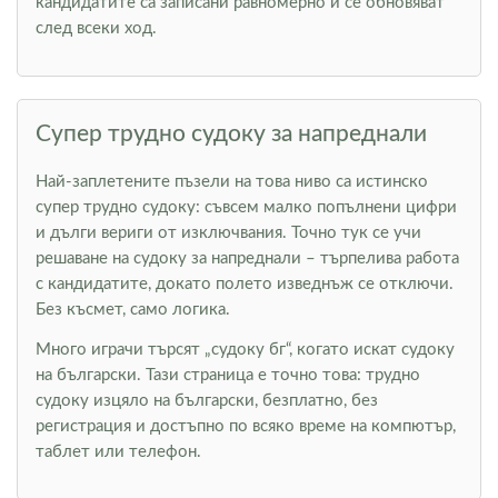
кандидатите са записани равномерно и се обновяват
след всеки ход.
Супер трудно судоку за напреднали
Най-заплетените пъзели на това ниво са истинско
супер трудно судоку: съвсем малко попълнени цифри
и дълги вериги от изключвания. Точно тук се учи
решаване на судоку за напреднали – търпелива работа
с кандидатите, докато полето изведнъж се отключи.
Без късмет, само логика.
Много играчи търсят „судоку бг“, когато искат судоку
на български. Тази страница е точно това: трудно
судоку изцяло на български, безплатно, без
регистрация и достъпно по всяко време на компютър,
таблет или телефон.