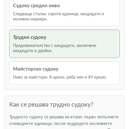
Судоку средно ниво
Следваща стъпка: скрити единици, кандидати и
моливни маркери.
Трудно судоку
Предизвикателство с кандидати, заключени
кандидати и двойки.
Майсторско судоку
Ниво за майстори: Х-крило, риба меч и XY-крило.
Как се решава трудно судоку?
Трудното судоку се решава на етапи: първо попълнете
очевидните единици, после подредете моливните