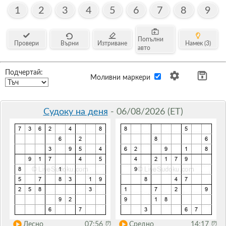
1
2
3
4
5
6
7
8
9
Попълни
Провери
Върни
Изтриване
Намек (3)
авто
Подчертай:
Моливни маркери
Судоку на деня
- 06/08/2026 (ET)
Лесно
07:56
⏰
Средно
14:17
⏰