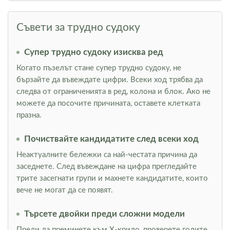
Съвети за трудно судоку
Супер трудно судоку изисква ред
Когато пъзелът стане супер трудно судоку, не
бързайте да въвеждате цифри. Всеки ход трябва да
следва от ограниченията в ред, колона и блок. Ако не
можете да посочите причината, оставете клетката
празна.
Почиствайте кандидатите след всеки ход
Неактуалните бележки са най-честата причина да
заседнете. След въвеждане на цифра прегледайте
трите засегнати групи и махнете кандидатите, които
вече не могат да се появят.
Търсете двойки преди сложни модели
Преди да преминете към Х-крило, проверете голите,