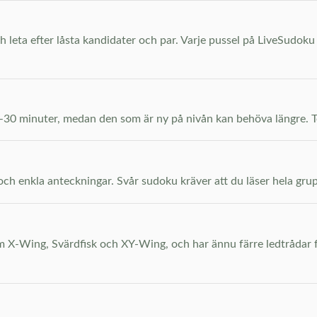
 leta efter låsta kandidater och par. Varje pussel på LiveSudoku 
5–30 minuter, medan den som är ny på nivån kan behöva längre. Te
och enkla anteckningar. Svår sudoku kräver att du läser hela gru
X-Wing, Svärdfisk och XY-Wing, och har ännu färre ledtrådar fr