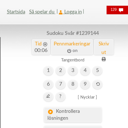
129
Startsida
Så spelar du
Logga in
Sudoku Svår
#1239144
Tid
Pennmarkeringar
Skriv
00:07
on
ut
Tangentbord
1
2
3
4
5
6
7
8
9
?
[ Nycklar ]
Kontrollera
lösningen