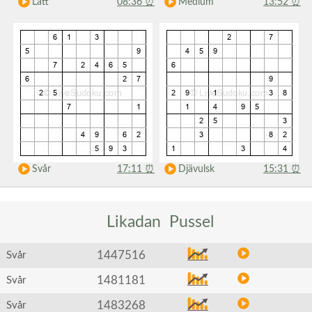
Lätt
08:36
⏰
Medium
13:52
⏰
Svår
17:11
⏰
Djävulsk
15:31
⏰
Likadan
Pussel
1447516
Svår
1481181
Svår
1483268
Svår