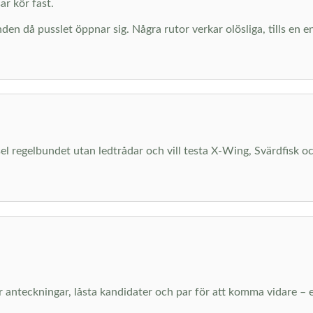
r kör fast.
den då pusslet öppnar sig. Några rutor verkar olösliga, tills en e
el regelbundet utan ledtrådar och vill testa X-Wing, Svärdfisk o
er anteckningar, låsta kandidater och par för att komma vidare – 