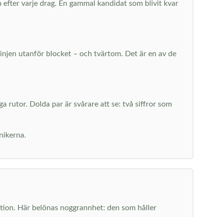
 efter varje drag. En gammal kandidat som blivit kvar
linjen utanför blocket – och tvärtom. Det är en av de
 rutor. Dolda par är svårare att se: två siffror som
knikerna.
ation. Här belönas noggrannhet: den som håller