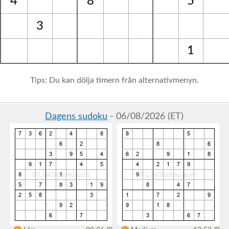
4
8
5
3
1
Tips: Du kan dölja timern från alternativmenyn.
Dagens sudoku
- 06/08/2026 (ET)