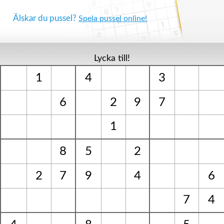
Älskar du pussel?
Spela pussel online!
Lycka till!
1
4
3
6
2
9
7
1
8
5
2
2
7
9
4
6
7
4