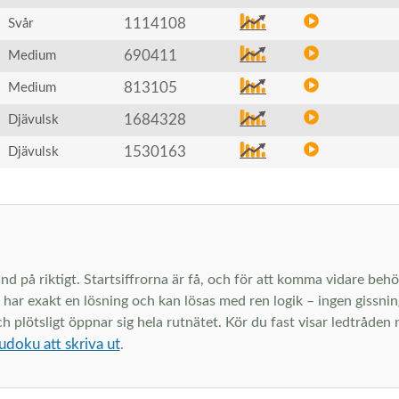
1114108
Svår
690411
Medium
813105
Medium
1684328
Djävulsk
1530163
Djävulsk
d på riktigt. Startsiffrorna är få, och för att komma vidare behö
har exakt en lösning och kan lösas med ren logik – ingen gissni
plötsligt öppnar sig hela rutnätet. Kör du fast visar ledtråden n
udoku att skriva ut
.