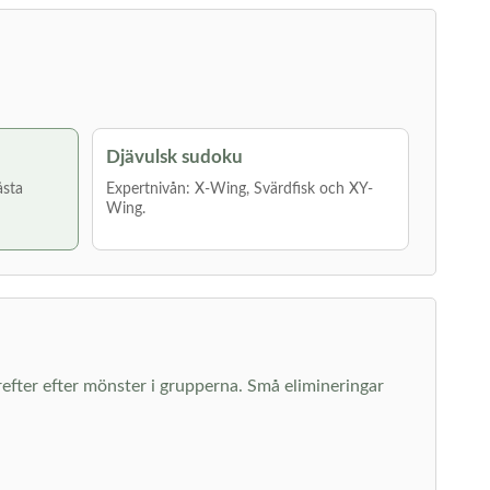
Djävulsk sudoku
åsta
Expertnivån: X-Wing, Svärdfisk och XY-
Wing.
därefter efter mönster i grupperna. Små elimineringar