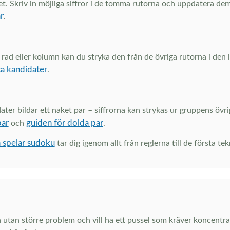
et. Skriv in möjliga siffror i de tomma rutorna och uppdatera dem
r
.
 rad eller kolumn kan du stryka den från de övriga rutorna i den 
ta kandidater
.
 bildar ett naket par – siffrorna kan strykas ur gruppens övriga
par
guiden för dolda par
och
.
 spelar sudoku
tar dig igenom allt från reglerna till de första te
n utan större problem och vill ha ett pussel som kräver koncentr