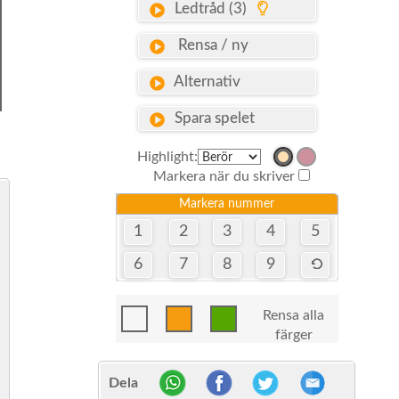
Ledtråd (3)
Rensa / ny
Alternativ
Spara spelet
Highlight:
Markera när du skriver
Markera nummer
1
2
3
4
5
6
7
8
9
Rensa alla
färger
Dela