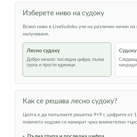
Изберете ниво на судоку
Всяко ниво в LiveSudoku учи на различен начин на
налучкване.
Лесно судоку
Судоку
Добро начало: последна цифра, пълна
Следваща
група и прости единици.
кандидат
Как се решава лесно судоку?
Целта е да попълните решетка 9×9 с цифрите от 1 
повечето ходове се намират чрез внимателно тър
Пълна група и последна цифра