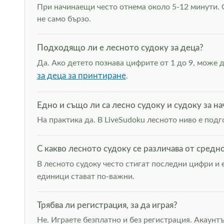
При начинаещи често отнема около 5-12 минути. С
не само бързо.
Подходящо ли е лесното судоку за деца?
Да. Ако детето познава цифрите от 1 до 9, може 
за деца за принтиране
.
Едно и също ли са лесно судоку и судоку за н
На практика да. В LiveSudoku лесното ниво е под
С какво лесното судоку се различава от средн
В лесното судоку често стигат последни цифри и 
единици стават по-важни.
Трябва ли регистрация, за да играя?
Не. Играете безплатно и без регистрация. Акаунтъ