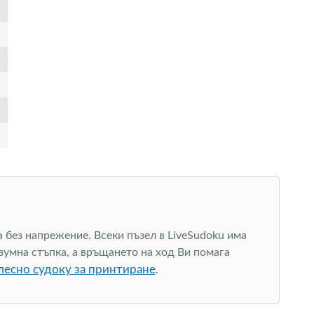
а без напрежение. Всеки пъзел в LiveSudoku има
зумна стъпка, а връщането на ход Ви помага
лесно судоку за принтиране
.