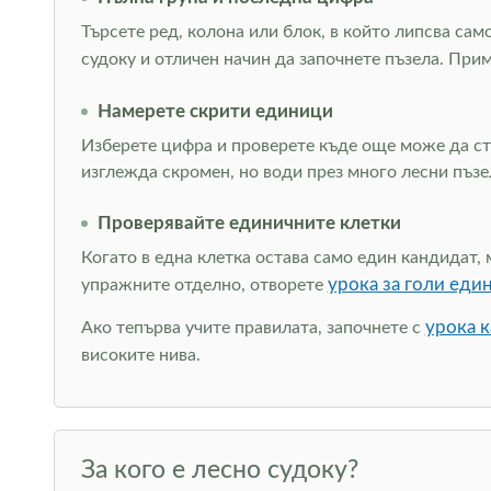
Търсете ред, колона или блок, в който липсва сам
судоку и отличен начин да започнете пъзела. При
Намерете скрити единици
Изберете цифра и проверете къде още може да сто
изглежда скромен, но води през много лесни пъзе
Проверявайте единичните клетки
Когато в една клетка остава само един кандидат, 
урока за голи еди
упражните отделно, отворете
урока к
Ако тепърва учите правилата, започнете с
високите нива.
За кого е лесно судоку?