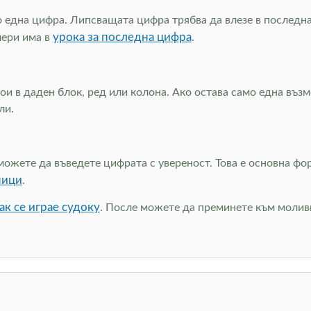
о една цифра. Липсващата цифра трябва да влезе в последнат
урока за последна цифра
мери има в
.
и в даден блок, ред или колона. Ако остава само една възмо
ли.
можете да въведете цифрата с увереност. Това е основна фо
ници
.
ак се играе судоку
. После можете да преминете към моливн