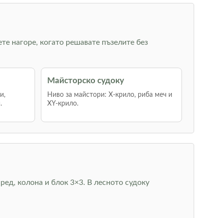
ете нагоре, когато решавате пъзелите без
Майсторско судоку
и,
Ниво за майстори: Х-крило, риба меч и
.
XY-крило.
ред, колона и блок 3×3. В лесното судоку