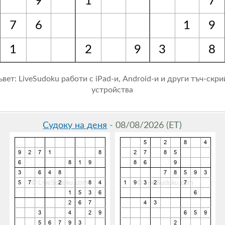
9
1
7
7
6
1
9
1
2
9
3
8
ъвет: LiveSudoku работи с iPad-и, Android-и и други тъч-скри
устройства
Судоку на деня
- 08/08/2026 (ET)