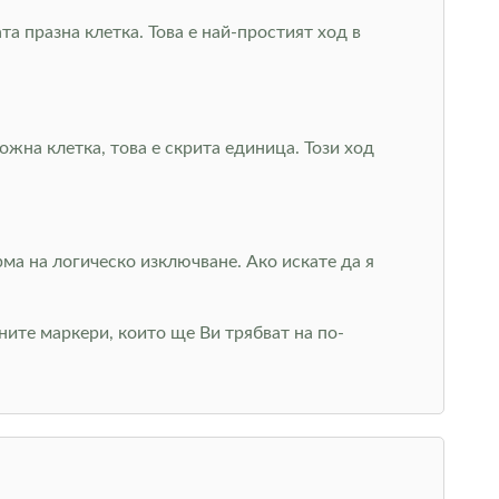
а празна клетка. Това е най-простият ход в
жна клетка, това е скрита единица. Този ход
рма на логическо изключване. Ако искате да я
ите маркери, които ще Ви трябват на по-