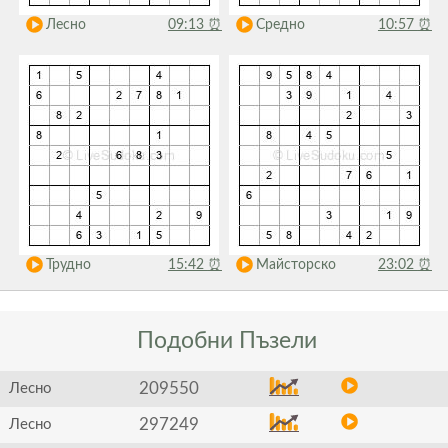
Лесно
09:13
⏰
Средно
10:57
⏰
Трудно
15:42
⏰
Майсторско
23:02
⏰
Подобни
Пъзели
209550
Лесно
297249
Лесно