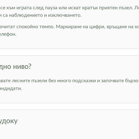
т се към играта след пауза или искат кратък приятен пъзел. 
и са наблюдението и изключването.
почитат спокойно темпо. Маркиране на цифри, връщане на хо
елефон.
дно ниво?
авате лесните пъзели без много подсказки и започвате бърз
андидати.
удоку