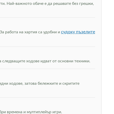
ти. Най-важното обаче е да решавате без грешки,
судоку пъзелите
За работа на хартия са удобни и
а следващите ходове идват от основни техники.
дни ходове, затова бележките и скритите
обри времена и мултиплейър игри.