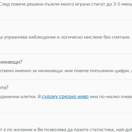
лед повече решени пъзели много играчи стигат до 3-5 мину
да упражнява наблюдение и логическо мислене без смятане. 
ачинаещи?
готвено именно за начинаещи: има повече попълнени цифри, 
ото?
судоку средно ниво
единични клетки. В
има по-малко очеви
т е по желание и Ви позволява да пазите статистика, най-д