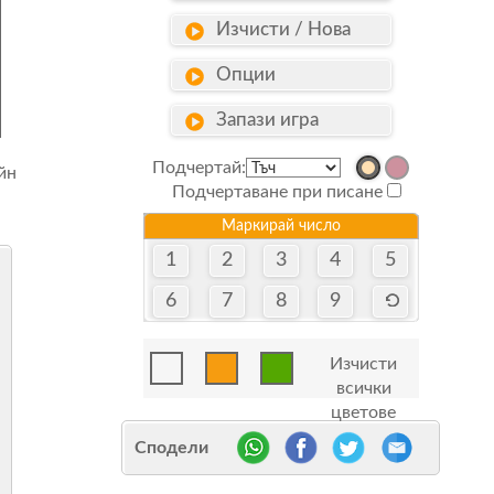
Изчисти / Нова
Опции
Запази игра
Подчертай:
йн
Подчертаване при писане
Маркирай число
1
2
3
4
5
6
7
8
9
Изчисти
всички
цветове
Сподели