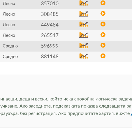
357010
Лесно
308485
Лесно
449484
Лесно
265517
Лесно
596999
Средно
881148
Средно
чинаещи, деца и всеки, който иска спокойна логическа задач
лучкване. Ако заседнете, подсказката показва следващата ра
браузъра, без регистрация. Ако предпочитате хартия, вижте