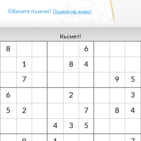
Обичате пъзели?
Пъзели на живо!
Късмет!
8
6
1
8
4
7
9
5
6
2
3
5
2
7
8
4
4
3
5