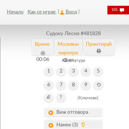
165
Начало
Как се играе
Вход
Судоку Лесно
#481828
Време
Моливни
Принтирай
маркери
00:07
on
Kлавиатура
1
2
3
4
5
6
7
8
9
?
[Ключове]
Виж отговора
Намек (3)