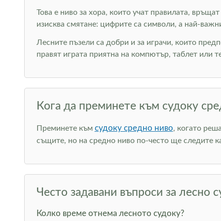
Това е ниво за хора, които учат правилата, връща
изисква смятане: цифрите са символи, а най-важн
Лесните пъзели са добри и за играчи, които пред
правят играта приятна на компютър, таблет или т
Кога да преминете към судоку сре
судоку средно ниво
Преминете към
, когато реш
същите, но на средно ниво по-често ще следите к
Често задавани въпроси за лесно с
Колко време отнема лесното судоку?