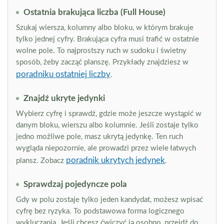
Ostatnia brakująca liczba (Full House)
Szukaj wiersza, kolumny albo bloku, w którym brakuje
tylko jednej cyfry. Brakująca cyfra musi trafić w ostatnie
wolne pole. To najprostszy ruch w sudoku i świetny
sposób, żeby zacząć planszę. Przykłady znajdziesz w
poradniku ostatniej liczby
.
Znajdź ukryte jedynki
Wybierz cyfrę i sprawdź, gdzie może jeszcze wystąpić w
danym bloku, wierszu albo kolumnie. Jeśli zostaje tylko
jedno możliwe pole, masz ukrytą jedynkę. Ten ruch
wygląda niepozornie, ale prowadzi przez wiele łatwych
poradnik ukrytych jedynek
plansz. Zobacz
.
Sprawdzaj pojedyncze pola
Gdy w polu zostaje tylko jeden kandydat, możesz wpisać
cyfrę bez ryzyka. To podstawowa forma logicznego
wykluczania. Jeśli chcesz ćwiczyć ją osobno, przejdź do