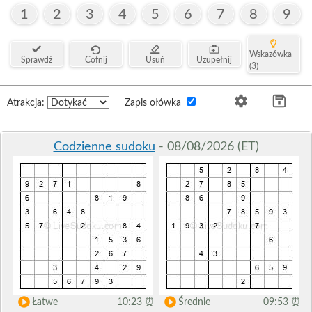
1
2
3
4
5
6
7
8
9
Wskazówka
Sprawdź
Cofnij
Usuń
Uzupełnij
(3)
Atrakcja:
Zapis ołówka
Codzienne sudoku
- 08/08/2026 (ET)
Łatwe
10:23
⏰
Średnie
09:53
⏰