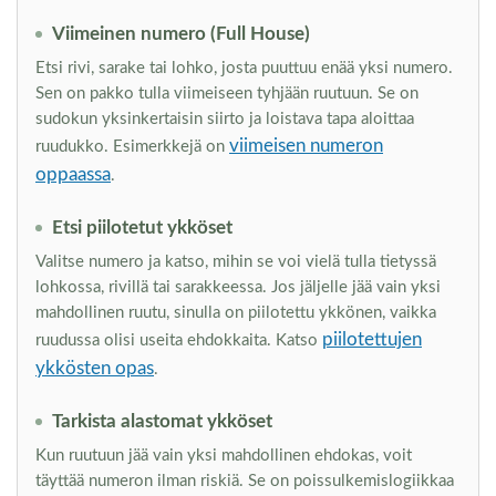
Viimeinen numero (Full House)
Etsi rivi, sarake tai lohko, josta puuttuu enää yksi numero.
Sen on pakko tulla viimeiseen tyhjään ruutuun. Se on
sudokun yksinkertaisin siirto ja loistava tapa aloittaa
viimeisen numeron
ruudukko. Esimerkkejä on
oppaassa
.
Etsi piilotetut ykköset
Valitse numero ja katso, mihin se voi vielä tulla tietyssä
lohkossa, rivillä tai sarakkeessa. Jos jäljelle jää vain yksi
mahdollinen ruutu, sinulla on piilotettu ykkönen, vaikka
piilotettujen
ruudussa olisi useita ehdokkaita. Katso
ykkösten opas
.
Tarkista alastomat ykköset
Kun ruutuun jää vain yksi mahdollinen ehdokas, voit
täyttää numeron ilman riskiä. Se on poissulkemislogiikkaa