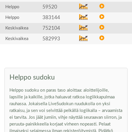
59520
Helppo
383144
Helppo
752104
Keskivaikea
582993
Keskivaikea
Helppo sudoku
Helppo sudoku on paras taso aloittaa: aloittelijoille,
lapsille ja kaikille, jotka haluavat ratkoa logiikkapulmaa
rauhassa. Jokaisella LiveSudokun ruudukolla on yksi
ratkaisu, ja sen voi selvittää pelkällä logiikalla – arvaamista
ei tarvita. Jos jäät jumiin, vihje näyttää seuraavan siirron, ja
peruuta-painikkeella korjaat virheen nopeasti. Pelaat
ilmaiseksi selaimessa ilman rekisteröitymistä. Pidätkö