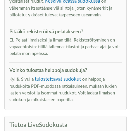
Keskivaikeassa sudokussa
yksittäiset ruudut.
on
vähemmän itsestäänselviä siirtoja, joten kynämerkit ja
piilotetut ykköset tulevat tarpeeseen useammin.
Pitääkö rekisteröityä pelatakseen?
Ei. Pelaat ilmaiseksi ja ilman tiliä. Rekisteröityminen on
vapaaehtoista: tilillä tallennat tilastot ja parhaat ajat ja voit
pelata moninpelissä.
Voinko tulostaa helppoja sudokuja?
tulostettavat sudokut
Kyllä. Sivulla
on helppoja
ruudukoita PDF-muodossa ratkaisuineen, mukaan lukien
lasten versiot ja isommat ruudukot. Voit ladata ilmaisen
sudokun ja ratkaista sen paperilla.
Tietoa LiveSudokusta