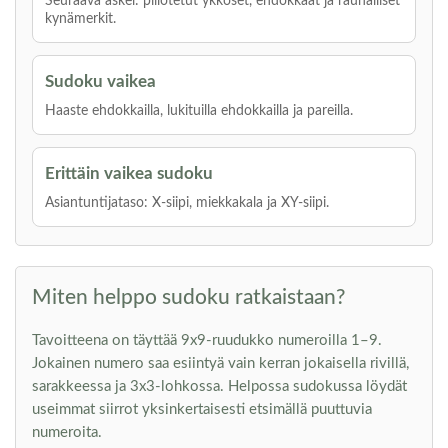
Seuraava askel: piilotetut ykköset, ehdokkaat ja rauhalliset
kynämerkit.
Sudoku vaikea
Haaste ehdokkailla, lukituilla ehdokkailla ja pareilla.
Erittäin vaikea sudoku
Asiantuntijataso: X-siipi, miekkakala ja XY-siipi.
Miten helppo sudoku ratkaistaan?
Tavoitteena on täyttää 9x9-ruudukko numeroilla 1–9.
Jokainen numero saa esiintyä vain kerran jokaisella rivillä,
sarakkeessa ja 3x3-lohkossa. Helpossa sudokussa löydät
useimmat siirrot yksinkertaisesti etsimällä puuttuvia
numeroita.