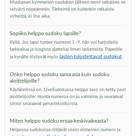
Muutaman kymmenen ruudukon jälkeen moni ratkaisee ne
selvästi nopeammin. Tärkeintä on kuitenkin ratkaista
virheittä, ei itse aika.
Sopiiko helppo sudoku lapsille?
Kyllä. Jos lapsi tuntee numerot 1–9, hän voi harjoitella
tarkkailua ja loogista ajattelua ilman laskemista. Paperille
lasten tulostettavat sudokut
ja kynälle löytyvät myös
.
Onko helppo sudoku sama asia kuin sudoku
aloittelijoille?
Käytännössä on. LiveSudokussa helppo taso on tehty juuri
aloittelijoille: monta numeroa on jo valmiina, ja seuraavat
siirrot seuraavat perustekniikoista.
Miten helppo sudoku eroaa keskivaikeasta?
Helpossa sudokussa riittävät usein viimeinen numero ja