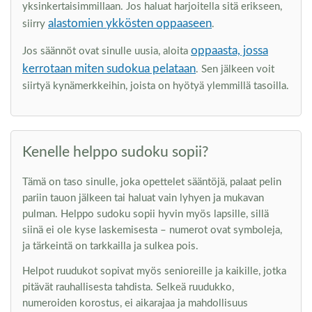
yksinkertaisimmillaan. Jos haluat harjoitella sitä erikseen,
alastomien ykkösten oppaaseen
siirry
.
oppaasta, jossa
Jos säännöt ovat sinulle uusia, aloita
kerrotaan miten sudokua pelataan
. Sen jälkeen voit
siirtyä kynämerkkeihin, joista on hyötyä ylemmillä tasoilla.
Kenelle helppo sudoku sopii?
Tämä on taso sinulle, joka opettelet sääntöjä, palaat pelin
pariin tauon jälkeen tai haluat vain lyhyen ja mukavan
pulman. Helppo sudoku sopii hyvin myös lapsille, sillä
siinä ei ole kyse laskemisesta – numerot ovat symboleja,
ja tärkeintä on tarkkailla ja sulkea pois.
Helpot ruudukot sopivat myös senioreille ja kaikille, jotka
pitävät rauhallisesta tahdista. Selkeä ruudukko,
numeroiden korostus, ei aikarajaa ja mahdollisuus