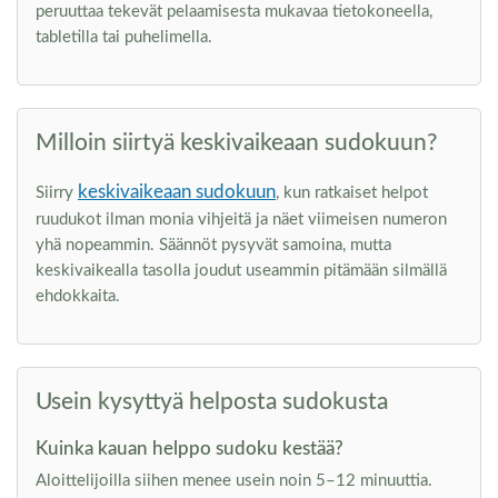
peruuttaa tekevät pelaamisesta mukavaa tietokoneella,
tabletilla tai puhelimella.
Milloin siirtyä keskivaikeaan sudokuun?
keskivaikeaan sudokuun
Siirry
, kun ratkaiset helpot
ruudukot ilman monia vihjeitä ja näet viimeisen numeron
yhä nopeammin. Säännöt pysyvät samoina, mutta
keskivaikealla tasolla joudut useammin pitämään silmällä
ehdokkaita.
Usein kysyttyä helposta sudokusta
Kuinka kauan helppo sudoku kestää?
Aloittelijoilla siihen menee usein noin 5–12 minuuttia.