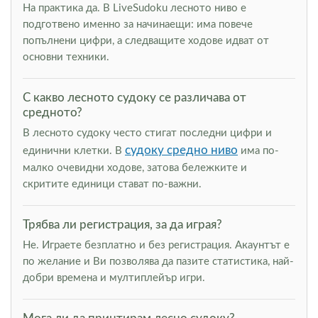
На практика да. В LiveSudoku лесното ниво е
подготвено именно за начинаещи: има повече
попълнени цифри, а следващите ходове идват от
основни техники.
С какво лесното судоку се различава от
средното?
В лесното судоку често стигат последни цифри и
судоку средно ниво
единични клетки. В
има по-
малко очевидни ходове, затова бележките и
скритите единици стават по-важни.
Трябва ли регистрация, за да играя?
Не. Играете безплатно и без регистрация. Акаунтът е
по желание и Ви позволява да пазите статистика, най-
добри времена и мултиплейър игри.