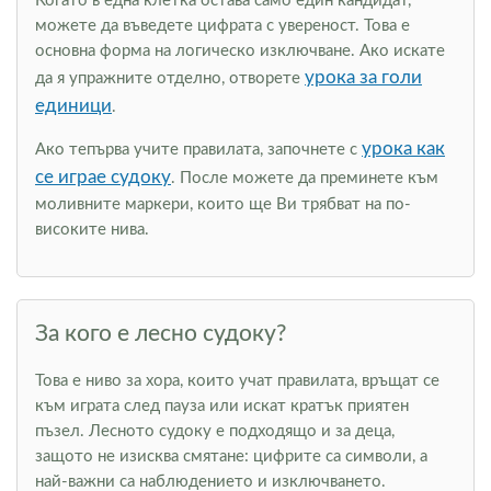
Когато в една клетка остава само един кандидат,
можете да въведете цифрата с увереност. Това е
основна форма на логическо изключване. Ако искате
урока за голи
да я упражните отделно, отворете
единици
.
урока как
Ако тепърва учите правилата, започнете с
се играе судоку
. После можете да преминете към
моливните маркери, които ще Ви трябват на по-
високите нива.
За кого е лесно судоку?
Това е ниво за хора, които учат правилата, връщат се
към играта след пауза или искат кратък приятен
пъзел. Лесното судоку е подходящо и за деца,
защото не изисква смятане: цифрите са символи, а
най-важни са наблюдението и изключването.