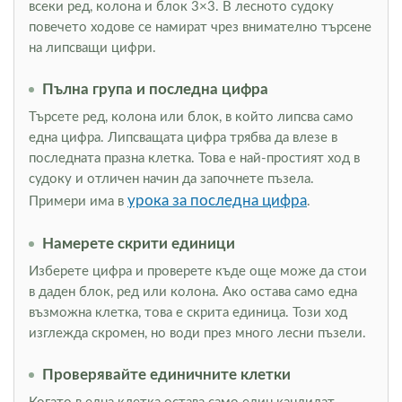
всеки ред, колона и блок 3×3. В лесното судоку
повечето ходове се намират чрез внимателно търсене
на липсващи цифри.
Пълна група и последна цифра
Търсете ред, колона или блок, в който липсва само
една цифра. Липсващата цифра трябва да влезе в
последната празна клетка. Това е най-простият ход в
судоку и отличен начин да започнете пъзела.
урока за последна цифра
Примери има в
.
Намерете скрити единици
Изберете цифра и проверете къде още може да стои
в даден блок, ред или колона. Ако остава само една
възможна клетка, това е скрита единица. Този ход
изглежда скромен, но води през много лесни пъзели.
Проверявайте единичните клетки