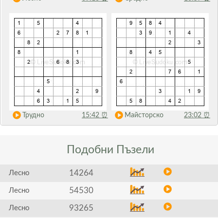
Трудно
15:42
⏰
Майсторско
23:02
⏰
Подобни
Пъзели
14264
Лесно
54530
Лесно
93265
Лесно