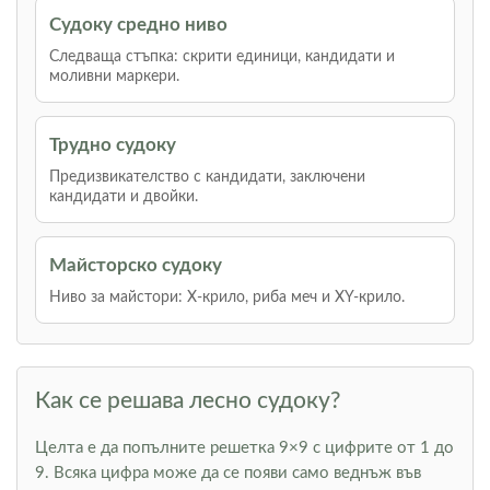
Судоку средно ниво
Следваща стъпка: скрити единици, кандидати и
моливни маркери.
Трудно судоку
Предизвикателство с кандидати, заключени
кандидати и двойки.
Майсторско судоку
Ниво за майстори: Х-крило, риба меч и XY-крило.
Как се решава лесно судоку?
Целта е да попълните решетка 9×9 с цифрите от 1 до
9. Всяка цифра може да се появи само веднъж във