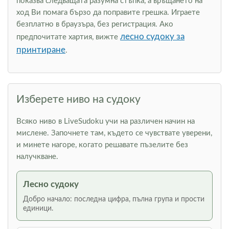
показва следващата разумна стъпка, а връщането на
ход Ви помага бързо да поправите грешка. Играете
безплатно в браузъра, без регистрация. Ако
лесно судоку за
предпочитате хартия, вижте
принтиране
.
Изберете ниво на судоку
Всяко ниво в LiveSudoku учи на различен начин на
мислене. Започнете там, където се чувствате уверени,
и минете нагоре, когато решавате пъзелите без
налучкване.
Лесно судоку
Добро начало: последна цифра, пълна група и прости
единици.