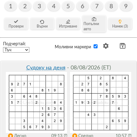
1
2
3
4
5
6
7
8
9
Попълни
Провери
Върни
Изтриване
Намек (3)
авто
Подчертай:
Моливни маркери
Судоку на деня
- 08/08/2026 (ET)
Лесно
09:13
⏰
Средно
10:57
⏰