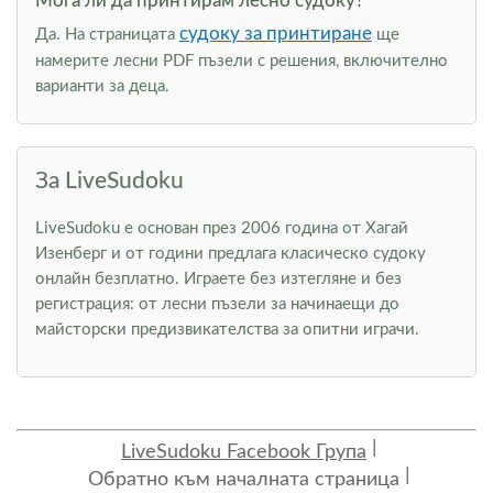
Мога ли да принтирам лесно судоку?
судоку за принтиране
Да. На страницата
ще
намерите лесни PDF пъзели с решения, включително
варианти за деца.
За LiveSudoku
LiveSudoku е основан през 2006 година от Хагай
Изенберг и от години предлага класическо судоку
онлайн безплатно. Играете без изтегляне и без
регистрация: от лесни пъзели за начинаещи до
майсторски предизвикателства за опитни играчи.
LiveSudoku Facebook Група
Обратно към началната страница