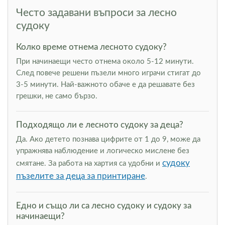
Често задавани въпроси за лесно
судоку
Колко време отнема лесното судоку?
При начинаещи често отнема около 5-12 минути.
След повече решени пъзели много играчи стигат до
3-5 минути. Най-важното обаче е да решавате без
грешки, не само бързо.
Подходящо ли е лесното судоку за деца?
Да. Ако детето познава цифрите от 1 до 9, може да
упражнява наблюдение и логическо мислене без
судоку
смятане. За работа на хартия са удобни и
пъзелите за деца за принтиране
.
Едно и също ли са лесно судоку и судоку за
начинаещи?