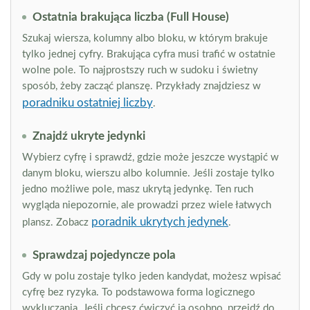
Ostatnia brakująca liczba (Full House)
Szukaj wiersza, kolumny albo bloku, w którym brakuje
tylko jednej cyfry. Brakująca cyfra musi trafić w ostatnie
wolne pole. To najprostszy ruch w sudoku i świetny
sposób, żeby zacząć planszę. Przykłady znajdziesz w
poradniku ostatniej liczby
.
Znajdź ukryte jedynki
Wybierz cyfrę i sprawdź, gdzie może jeszcze wystąpić w
danym bloku, wierszu albo kolumnie. Jeśli zostaje tylko
jedno możliwe pole, masz ukrytą jedynkę. Ten ruch
wygląda niepozornie, ale prowadzi przez wiele łatwych
poradnik ukrytych jedynek
plansz. Zobacz
.
Sprawdzaj pojedyncze pola
Gdy w polu zostaje tylko jeden kandydat, możesz wpisać
cyfrę bez ryzyka. To podstawowa forma logicznego
wykluczania. Jeśli chcesz ćwiczyć ją osobno, przejdź do