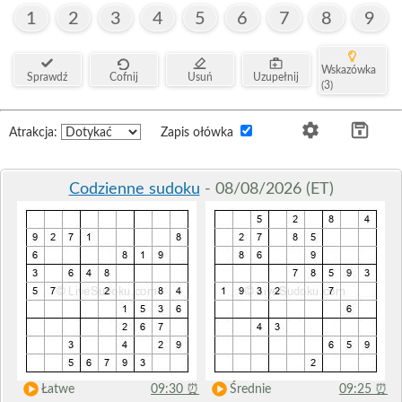
1
2
3
4
5
6
7
8
9
Wskazówka
Sprawdź
Cofnij
Usuń
Uzupełnij
(3)
Atrakcja:
Zapis ołówka
Codzienne sudoku
- 08/08/2026 (ET)
Łatwe
09:30
⏰
Średnie
09:25
⏰