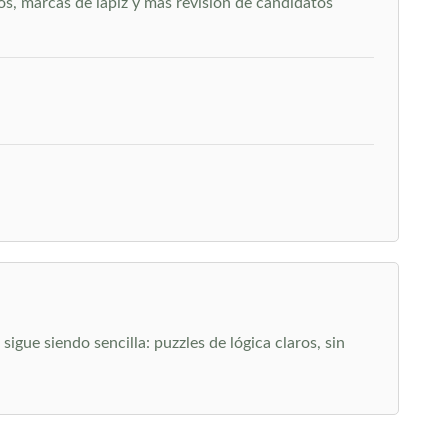
os, marcas de lápiz y más revisión de candidatos
gue siendo sencilla: puzzles de lógica claros, sin