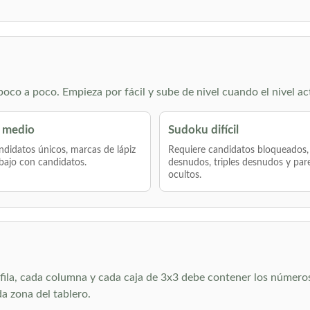
co a poco. Empieza por fácil y sube de nivel cuando el nivel ac
 medio
Sudoku difícil
didatos únicos, marcas de lápiz
Requiere candidatos bloqueados,
bajo con candidatos.
desnudos, triples desnudos y par
ocultos.
ila, cada columna y cada caja de 3x3 debe contener los números de
 zona del tablero.