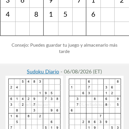
3
6
9
7
1
2
4
8
1
5
6
Consejo: Puedes guardar tu juego y almacenarlo más
tarde
Sudoku Diario
- 06/08/2026 (ET)