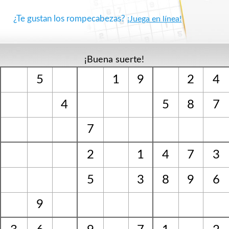
¿Te gustan los rompecabezas?
¡Juega en línea!
¡Buena suerte!
5
1
9
2
4
4
5
8
7
7
2
1
4
7
3
5
3
8
9
6
9