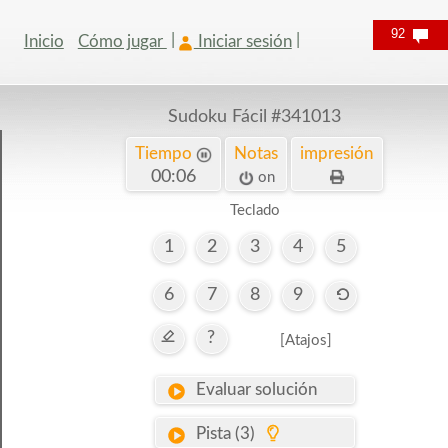
92
Inicio
Cómo jugar
Iniciar sesión
Sudoku Fácil
#341013
Tiempo
Notas
impresión
00:06
on
Teclado
1
2
3
4
5
6
7
8
9
?
[Atajos]
Evaluar solución
Pista (3)