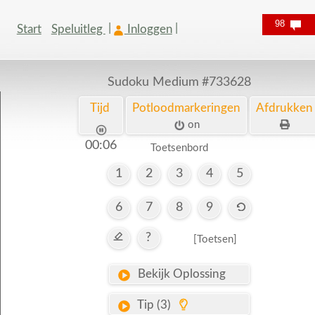
98
Start
Speluitleg
Inloggen
Sudoku Medium
#733628
Tijd
Potloodmarkeringen
Afdrukken
on
00:06
Toetsenbord
1
2
3
4
5
6
7
8
9
?
[Toetsen]
Bekijk Oplossing
Tip (3)