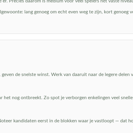
 er. Precies daarom is medium voor veel spelers hét vaste nivea
elgewoonte: lang genoeg om echt even weg te zijn, kort genoeg vo
 geven de snelste winst. Werk van daaruit naar de legere delen v
aar het nog ontbreekt. Zo spot je verborgen enkelingen veel snell
 Noteer kandidaten eerst in de blokken waar je vastloopt — dat hou