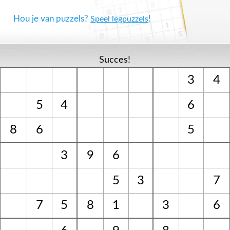
Hou je van puzzels?
!
Speel legpuzzels
Succes!
3
4
5
4
6
8
6
5
3
9
6
5
3
7
7
5
8
1
3
6