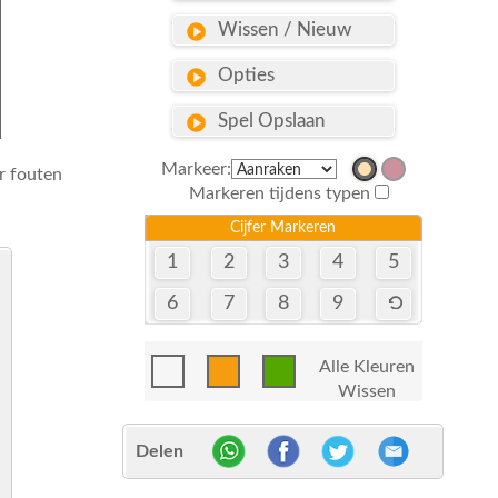
Wissen / Nieuw
Opties
Spel Opslaan
Markeer:
r fouten
Markeren tijdens typen
Cijfer Markeren
1
2
3
4
5
6
7
8
9
Alle Kleuren
Wissen
Delen