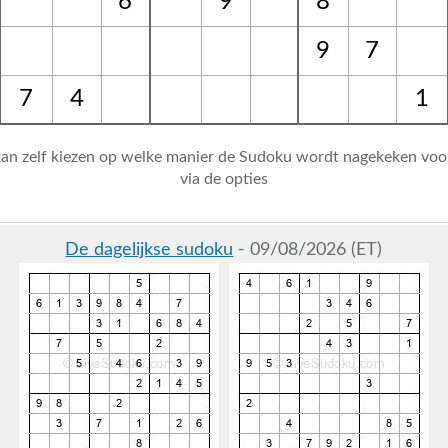
6
9
8
9
7
7
4
1
 kan zelf kiezen op welke manier de Sudoku wordt nagekeken voo
via de opties
De dagelijkse sudoku
- 09/08/2026 (ET)