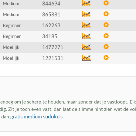
844694
Medium
865881
Medium
162263
Beginner
34185
Beginner
1477271
Moeilijk
1221531
Moeilijk
oeg om je scherp te houden, maar zonder dat je vastloopt. Elke
ig. Zit je toch even vast, dan laat de slimme hint zien wat de vol
gratis medium sudoku's
t dan
.