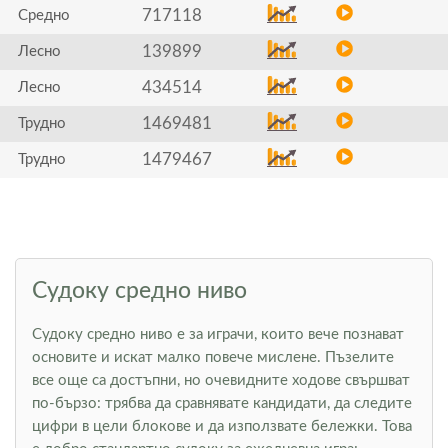
717118
Средно
139899
Лесно
434514
Лесно
1469481
Трудно
1479467
Трудно
Судоку средно ниво
Судоку средно ниво е за играчи, които вече познават
основите и искат малко повече мислене. Пъзелите
все още са достъпни, но очевидните ходове свършват
по-бързо: трябва да сравнявате кандидати, да следите
цифри в цели блокове и да използвате бележки. Това