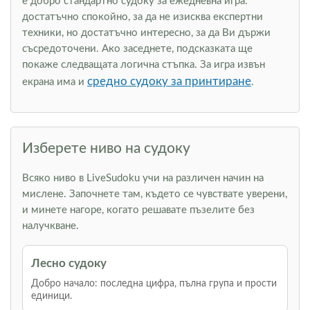
е добро стандартно судоку за ежедневна игра:
достатъчно спокойно, за да не изисква експертни
техники, но достатъчно интересно, за да Ви държи
съсредоточени. Ако заседнете, подсказката ще
покаже следващата логична стъпка. За игра извън
средно судоку за принтиране
екрана има и
.
Изберете ниво на судоку
Всяко ниво в LiveSudoku учи на различен начин на
мислене. Започнете там, където се чувствате уверени,
и минете нагоре, когато решавате пъзелите без
налучкване.
Лесно судоку
Добро начало: последна цифра, пълна група и прости
единици.