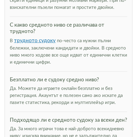
скрити единици и разумни моливни маркери. При по-
взискателни пъзели помагат и простите двойки.
С какво средното ниво се различава от
трудното?
трудното судоку
В
по-често са нужни пълни
бележки, заключени кандидати и двойки. В средното
ниво много ходове все още идват от единични клетки
и единични цифри.
Безплатно ли е судоку средно ниво?
Да. Можете да играете онлайн безплатно и без
регистрация. Акаунтът е полезен само ако искате да
пазите статистика, рекорди и мултиплейър игри.
Подходящо ли е средното судоку за всеки ден?
Да. За много играчи това е най-доброто всекидневно
ниво: изисква внимание, но не е задължително да