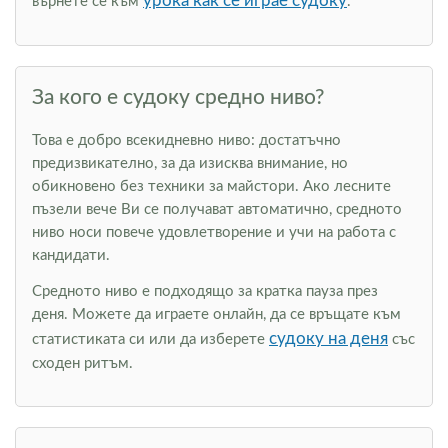
урока как се играе судоку
върнете се към
.
За кого е судоку средно ниво?
Това е добро всекидневно ниво: достатъчно
предизвикателно, за да изисква внимание, но
обикновено без техники за майстори. Ако лесните
пъзели вече Ви се получават автоматично, средното
ниво носи повече удовлетворение и учи на работа с
кандидати.
Средното ниво е подходящо за кратка пауза през
деня. Можете да играете онлайн, да се връщате към
судоку на деня
статистиката си или да изберете
със
сходен ритъм.