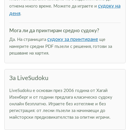
судоку на
отнема много време. Можете да играете и
деня
.
Мога ли да принтирам средно судоку?
судоку за принтиране
Да. На страницата
ще
намерите средни PDF пъзели с решения, готови за
решаване на хартия.
За LiveSudoku
LiveSudoku е основан през 2006 година от Хагай
Изенберг и от години предлага класическо судоку
онлайн безплатно. Играете без изтегляне и без
регистрация: от лесни пъзели за начинаещи до
майсторски предизвикателства за опитни играчи.