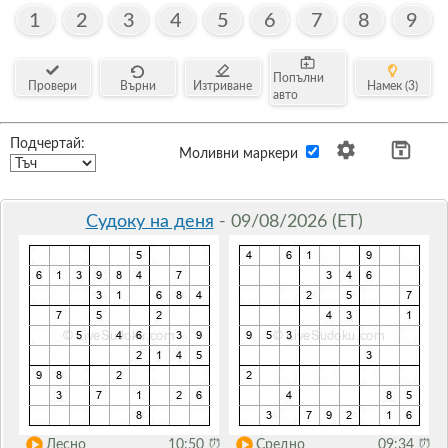
1
2
3
4
5
6
7
8
9
Попълни
Провери
Върни
Изтриване
Намек (3)
авто
Подчертай:
Моливни маркери
Судоку на деня
- 09/08/2026 (ET)
Лесно
10:50
⏰
Средно
09:34
⏰