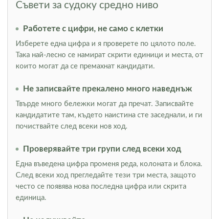
Съвети за судоку средно ниво
Работете с цифри, не само с клетки
Изберете една цифра и я проверете по цялото поле.
Така най-лесно се намират скрити единици и места, от
които могат да се премахнат кандидати.
Не записвайте прекалено много наведнъж
Твърде много бележки могат да пречат. Записвайте
кандидатите там, където наистина сте заседнали, и ги
почиствайте след всеки нов ход.
Проверявайте три групи след всеки ход
Една въведена цифра променя реда, колоната и блока.
След всеки ход прегледайте тези три места, защото
често се появява нова последна цифра или скрита
единица.