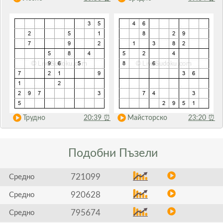
Трудно
20:39
⏰
Майсторско
23:20
⏰
Подобни
Пъзели
721099
Средно
920628
Средно
795674
Средно