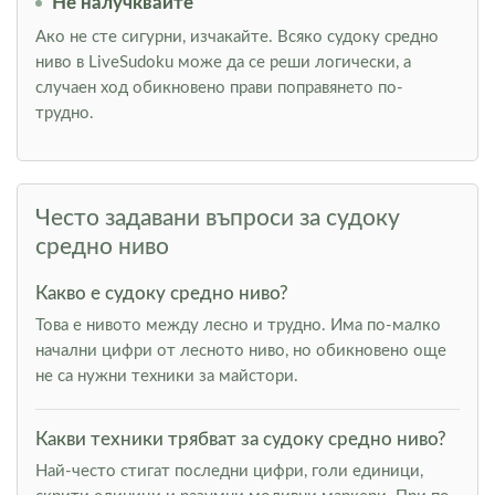
Не налучквайте
Ако не сте сигурни, изчакайте. Всяко судоку средно
ниво в LiveSudoku може да се реши логически, а
случаен ход обикновено прави поправянето по-
трудно.
Често задавани въпроси за судоку
средно ниво
Какво е судоку средно ниво?
Това е нивото между лесно и трудно. Има по-малко
начални цифри от лесното ниво, но обикновено още
не са нужни техники за майстори.
Какви техники трябват за судоку средно ниво?
Най-често стигат последни цифри, голи единици,