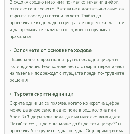
В судоку средно ниво има по-малко начални цифри,
отколкото в лесното. Затова не е достатъчно само да
търсите последни празни полета. Трябва да
проверявате къде дадена цифра все още може да стои
и да премахвате възможности, които нарушават
правилата.
Започнете от основните ходове
Първо минете през пълни групи, последни цифри и
голи единици. Тези ходове често отварят първата част
на пъзела и подреждат ситуацията преди по-трудните
решения.
Търсете скрити единици
Скрита единица се появява, когато конкретна цифра
може да влезе само в едно поле в ред, колона или
блок 3×3, дори това поле да има няколко кандидата.
Питайте се: „къде още може да бъде тази цифра?“ и
проверявайте групите една по една. Още примери има