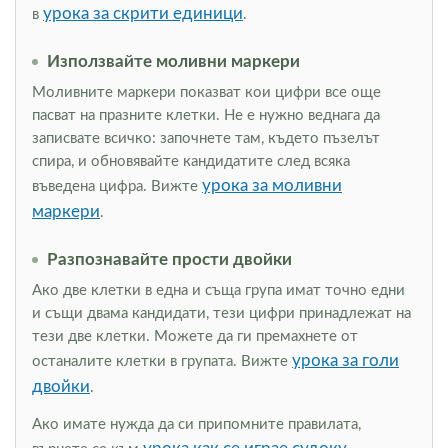
урока за скрити единици
в
.
Използвайте моливни маркери
Моливните маркери показват кои цифри все още
пасват на празните клетки. Не е нужно веднага да
записвате всичко: започнете там, където пъзелът
спира, и обновявайте кандидатите след всяка
урока за моливни
въведена цифра. Вижте
маркери
.
Разпознавайте прости двойки
Ако две клетки в една и съща група имат точно едни
и същи двама кандидати, тези цифри принадлежат на
тези две клетки. Можете да ги премахнете от
урока за голи
останалите клетки в групата. Вижте
двойки
.
Ако имате нужда да си припомните правилата,