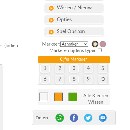
Wissen / Nieuw
Opties
Spel Opslaan
Markeer:
r (Indien
Markeren tijdens typen
Cijfer Markeren
1
2
3
4
5
6
7
8
9
Alle Kleuren
Wissen
Delen