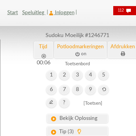
112
Start
Speluitleg
Inloggen
Sudoku Moeilijk
#1246771
Tijd
Potloodmarkeringen
Afdrukken
on
00:07
Toetsenbord
1
2
3
4
5
6
7
8
9
?
[Toetsen]
Bekijk Oplossing
Tip (3)