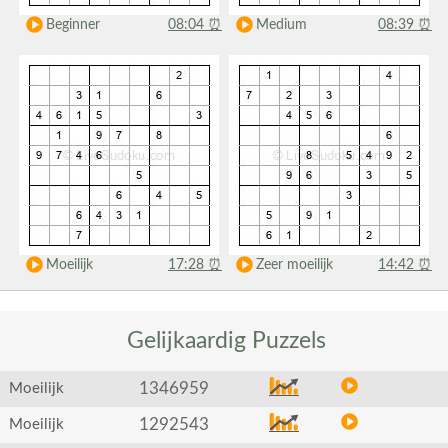
Beginner
08:04
⏰
Medium
08:39
⏰
Moeilijk
17:28
⏰
Zeer moeilijk
14:42
⏰
Gelijkaardig
Puzzels
1346959
Moeilijk
1292543
Moeilijk