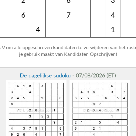
2
8
3
6
7
4
4
1
k V om alle opgeschreven kandidaten te verwijderen van het raste
je gebruik maakt van Kandidaten Opschrijven)
De dagelijkse sudoku
- 07/08/2026 (ET)