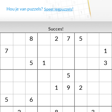
Hou je van puzzels?
!
Speel legpuzzels
Succes!
8
2
7
5
7
1
5
1
3
5
1
9
2
5
6