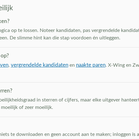
lijk
ken?
ogica op te lossen. Noteer kandidaten, pas vergrendelde kandidate
teen. De slimme hint kan die stap voordoen én uitleggen.
 op?
jven
vergrendelde kandidaten
naakte paren
,
en
. X-Wing en Zwa
erren?
ijkheidsgraad in sterren of cijfers, maar elke uitgever hanteert
oeilijk of zeer moeilijk.
t niets te downloaden en geen account aan te maken; inloggen is al