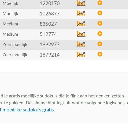
1220170
Moeilijk
1026877
Moeilijk
835027
Medium
512774
Medium
1992977
Zeer moeilijk
1879214
Zeer moeilijk
d je gratis moeilijke sudoku's die je flink aan het denken zetten 
te gokken. De slimme hint legt uit wat de volgende logische stap i
t moeilijke sudoku's gratis
.