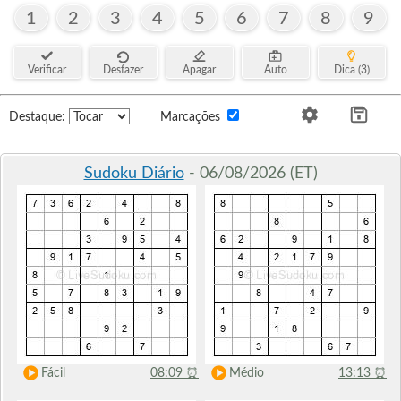
1
2
3
4
5
6
7
8
9
Verificar
Desfazer
Apagar
Auto
Dica (3)
Destaque:
Marcações
Sudoku Diário
- 06/08/2026 (ET)
Fácil
08:09
⏰
Médio
13:13
⏰