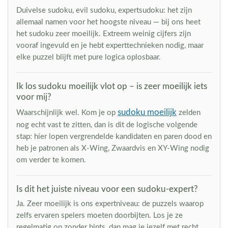
Duivelse sudoku, evil sudoku, expertsudoku: het zijn
allemaal namen voor het hoogste niveau — bij ons heet
het sudoku zeer moeilijk. Extreem weinig cijfers zijn
vooraf ingevuld en je hebt experttechnieken nodig, maar
elke puzzel blijft met pure logica oplosbaar.
Ik los sudoku moeilijk vlot op – is zeer moeilijk iets
voor mij?
sudoku moeilijk
Waarschijnlijk wel. Kom je op
zelden
nog echt vast te zitten, dan is dit de logische volgende
stap: hier lopen vergrendelde kandidaten en paren dood en
heb je patronen als X-Wing, Zwaardvis en XY-Wing nodig
om verder te komen.
Is dit het juiste niveau voor een sudoku-expert?
Ja. Zeer moeilijk is ons expertniveau: de puzzels waarop
zelfs ervaren spelers moeten doorbijten. Los je ze
regelmatig op zonder hints, dan mag je jezelf met recht