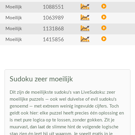
1088551
Moeilijk
1063989
Moeilijk
1131868
Moeilijk
1415856
Moeilijk
Sudoku zeer moeilijk
Dit zijn de moeilijkste sudoku's van LiveSudoku: zeer
moeilijke puzzels — ook wel duivelse of evil sudoku's
genoemd — met extreem weinig ingevulde cijfers. Toch
geldt ook hier: elke puzzel heeft precies één oplossing en
is met pure logica op te lossen, zonder gokken. Zit je
muurvast, dan laat de slimme hint de volgende logische
stap zien én legt hij uit waarom. Je speelt gratis in je