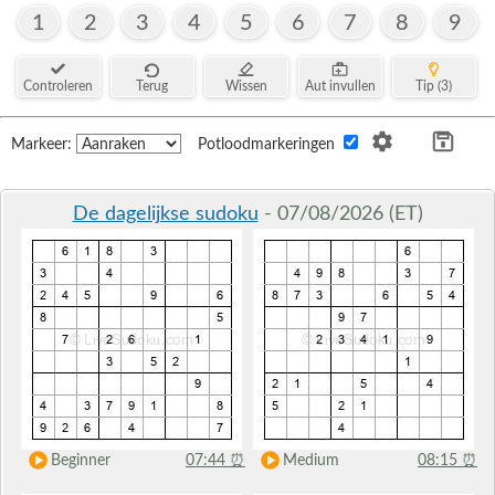
1
2
3
4
5
6
7
8
9
Controleren
Terug
Wissen
Aut invullen
Tip (3)
Markeer:
Potloodmarkeringen
De dagelijkse sudoku
- 07/08/2026 (ET)
Beginner
07:44
⏰
Medium
08:15
⏰