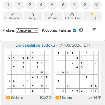
1
2
3
4
5
6
7
8
9
Controleren
Terug
Wissen
Aut invullen
Tip (3)
Markeer:
Potloodmarkeringen
De dagelijkse sudoku
- 09/08/2026 (ET)
Beginner
10:50
⏰
Medium
09:34
⏰