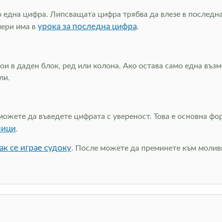
о една цифра. Липсващата цифра трябва да влезе в последнат
урока за последна цифра
мери има в
.
и в даден блок, ред или колона. Ако остава само една възмо
ли.
можете да въведете цифрата с увереност. Това е основна фо
ници
.
ак се играе судоку
. После можете да преминете към моливн