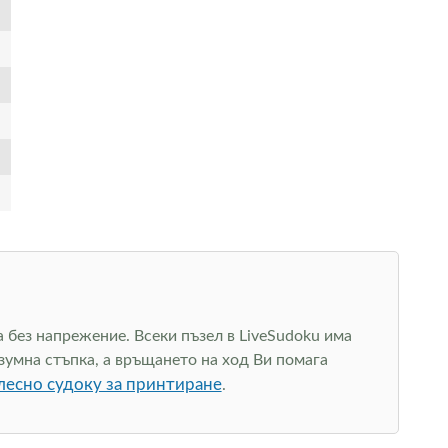
а без напрежение. Всеки пъзел в LiveSudoku има
зумна стъпка, а връщането на ход Ви помага
лесно судоку за принтиране
.