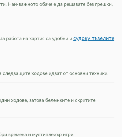
ти. Най-важното обаче е да решавате без грешки,
судоку пъзелите
За работа на хартия са удобни и
а следващите ходове идват от основни техники.
дни ходове, затова бележките и скритите
обри времена и мултиплейър игри.