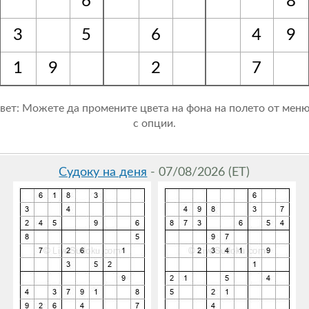
6
8
3
5
6
4
9
1
9
2
7
вет: Можете да промените цвета на фона на полето от мен
с опции.
Судоку на деня
- 07/08/2026 (ET)