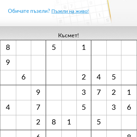
Обичате пъзели?
Пъзели на живо!
Късмет!
8
5
1
9
6
2
4
5
9
3
7
2
1
4
7
5
3
6
2
8
1
5