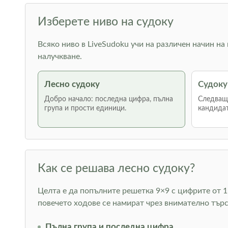
Изберете ниво на судоку
Всяко ниво в LiveSudoku учи на различен начин на
налучкване.
Лесно судоку
Судоку
Добро начало: последна цифра, пълна
Следваща
група и прости единици.
кандидат
Как се решава лесно судоку?
Целта е да попълните решетка 9×9 с цифрите от 1 
повечето ходове се намират чрез внимателно тър
Пълна група и последна цифра