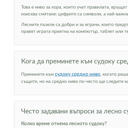
Това е ниво за хора, които учат правилата, връща
изисква смятане: цифрите са символи, а най-важн
Лесните пъзели са добри и за играчи, които пред
правят играта приятна на компютър, таблет или т
Кога да преминете към судоку сре
судоку средно ниво
Преминете към
, когато реш
същите, но на средно ниво по-често ще следите к
Често задавани въпроси за лесно с
Колко време отнема лесното судоку?