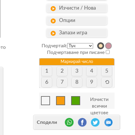
Изчисти / Нова
Опции
Запази игра
Подчертай:
юто
Подчертаване при писане
Маркирай число
1
2
3
4
5
6
7
8
9
Изчисти
всички
цветове
Сподели