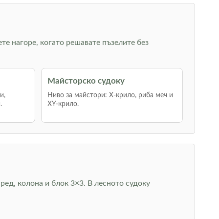
ете нагоре, когато решавате пъзелите без
Майсторско судоку
и,
Ниво за майстори: Х-крило, риба меч и
.
XY-крило.
ред, колона и блок 3×3. В лесното судоку