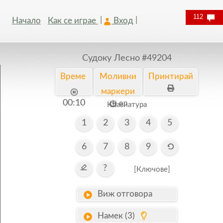
112
Начало
Как се играе
Вход
Судоку Лесно
#49204
Време
Моливни
Принтирай
маркери
00:10
on
Kлавиатура
1
2
3
4
5
6
7
8
9
?
[Ключове]
Виж отговора
Намек (3)