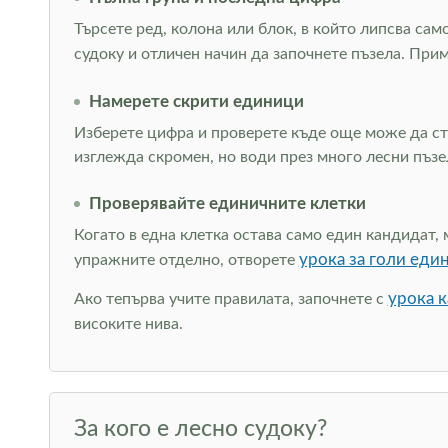
Търсете ред, колона или блок, в който липсва сам
судоку и отличен начин да започнете пъзела. При
Намерете скрити единици
Изберете цифра и проверете къде още може да сто
изглежда скромен, но води през много лесни пъзе
Проверявайте единичните клетки
Когато в една клетка остава само един кандидат, 
урока за голи еди
упражните отделно, отворете
урока к
Ако тепърва учите правилата, започнете с
високите нива.
За кого е лесно судоку?