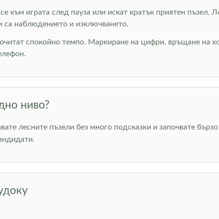
т се към играта след пауза или искат кратък приятен пъзел. 
и са наблюдението и изключването.
почитат спокойно темпо. Маркиране на цифри, връщане на хо
елефон.
дно ниво?
авате лесните пъзели без много подсказки и започвате бърз
андидати.
удоку