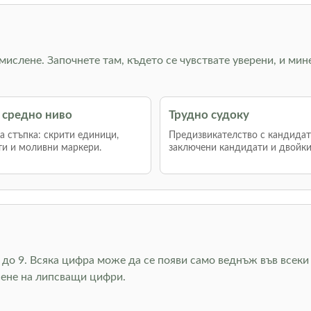
 мислене. Започнете там, където се чувствате уверени, и мин
 средно ниво
Трудно судоку
 стъпка: скрити единици,
Предизвикателство с кандидат
и и моливни маркери.
заключени кандидати и двойки
до 9. Всяка цифра може да се появи само веднъж във всеки 
сене на липсващи цифри.