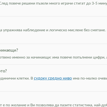
лед повече решени пъзели много играчи стигат до 3-5 мину
да упражнява наблюдение и логическо мислене без смятане. 
ачинаещи?
готвено именно за начинаещи: има повече попълнени цифри, 
ото?
судоку средно ниво
единични клетки. В
има по-малко очеви
т е по желание и Ви позволява да пазите статистика, най-д