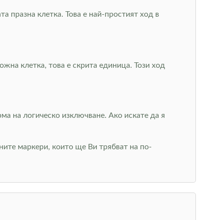
а празна клетка. Това е най-простият ход в
жна клетка, това е скрита единица. Този ход
рма на логическо изключване. Ако искате да я
ите маркери, които ще Ви трябват на по-