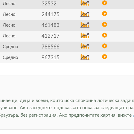
32532
Лесно
244175
Лесно
461483
Лесно
412717
Лесно
788566
Средно
967315
Средно
чинаещи, деца и всеки, който иска спокойна логическа задач
лучкване. Ако заседнете, подсказката показва следващата ра
браузъра, без регистрация. Ако предпочитате хартия, вижте