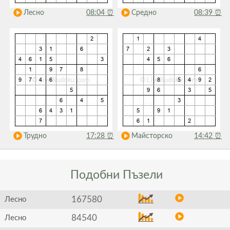
Лесно
08:04
⏰
Средно
08:39
⏰
Трудно
17:28
⏰
Майсторско
14:42
⏰
Подобни
Пъзели
167580
Лесно
84540
Лесно