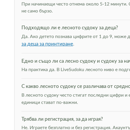
При начинаещи често отнема около 5-12 минути. С
не само бързо.
Подходящо ли е лесното судоку за деца?
Да. Ако детето познава цифрите от 1 до 9, може 
за деца за принтиране
.
Едно и също ли са лесно судоку и судоку за н
На практика да. В LiveSudoku лесното ниво е под
С какво лесното судоку се различава от средн
В лесното судоку често стигат последни цифри и 
единици стават по-важни.
Трябва ли регистрация, за да играя?
Не. Играете безплатно и без регистрация. Акаунтъ