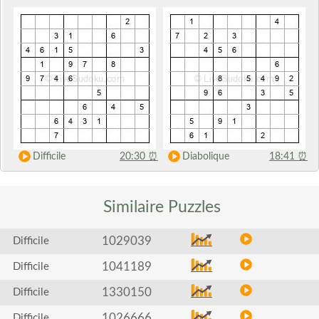
Difficile
20:30
⏰
Diabolique
18:41
⏰
Similaire
Puzzles
1029039
Difficile
1041189
Difficile
1330150
Difficile
1026666
Difficile