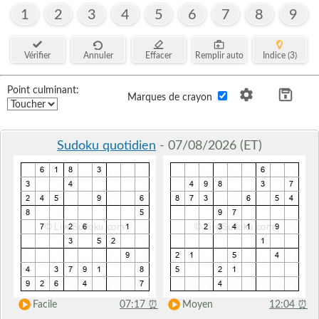
1
2
3
4
5
6
7
8
9
Vérifier
Annuler
Effacer
Remplir auto
Indice (3)
Point culminant:
Marques de crayon
Sudoku quotidien
- 07/08/2026 (ET)
Facile
07:17
⏰
Moyen
12:04
⏰