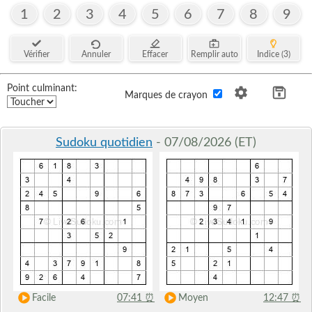
1
2
3
4
5
6
7
8
9
Vérifier
Annuler
Effacer
Remplir auto
Indice (3)
Point culminant:
Marques de crayon
Sudoku quotidien
- 07/08/2026 (ET)
Facile
07:41
⏰
Moyen
12:47
⏰