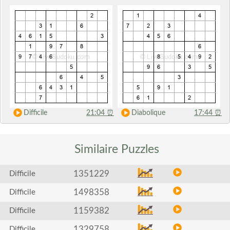
Difficile
21:04
⏰
Diabolique
17:44
⏰
Similaire
Puzzles
1351229
Difficile
1498358
Difficile
1159382
Difficile
1329758
Difficile