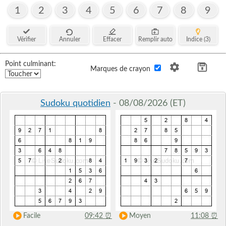
1
2
3
4
5
6
7
8
9
Vérifier
Annuler
Effacer
Remplir auto
Indice (3)
Point culminant:
Marques de crayon
Sudoku quotidien
- 08/08/2026 (ET)
Facile
09:42
⏰
Moyen
11:08
⏰