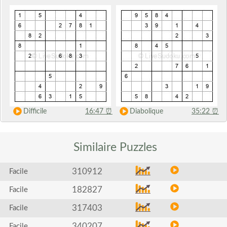
Difficile
16:47
⏰
Diabolique
35:22
⏰
Similaire
Puzzles
310912
Facile
182827
Facile
317403
Facile
340207
Facile