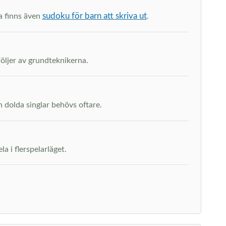
sudoku för barn att skriva ut
na finns även
.
följer av grundteknikerna.
h dolda singlar behövs oftare.
a i flerspelarläget.