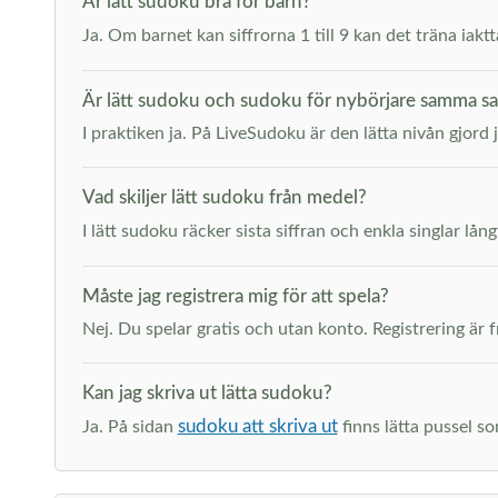
Är lätt sudoku bra för barn?
Ja. Om barnet kan siffrorna 1 till 9 kan det träna iak
Är lätt sudoku och sudoku för nybörjare samma s
I praktiken ja. På LiveSudoku är den lätta nivån gjord 
Vad skiljer lätt sudoku från medel?
I lätt sudoku räcker sista siffran och enkla singlar lång
Måste jag registrera mig för att spela?
Nej. Du spelar gratis och utan konto. Registrering är fr
Kan jag skriva ut lätta sudoku?
sudoku att skriva ut
Ja. På sidan
finns lätta pussel so