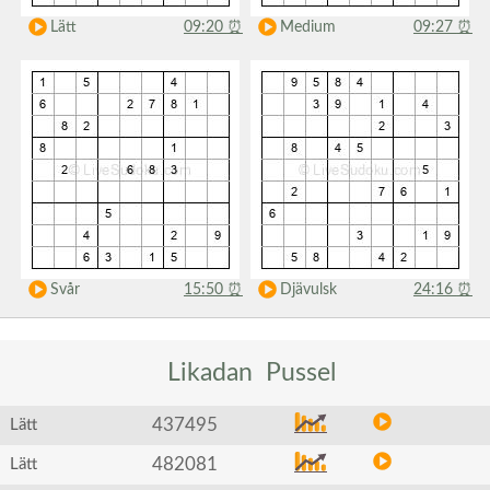
Lätt
09:20
⏰
Medium
09:27
⏰
Svår
15:50
⏰
Djävulsk
24:16
⏰
Likadan
Pussel
437495
Lätt
482081
Lätt