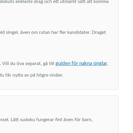
sudokuts enklaste drag och ett utmärkt sätt att komma
dold singel, även om rutan har fler kandidater. Draget
guiden för nakna singlar
 Vill du öva separat, gå till
.
du får nytta av på högre nivåer.
ussel. Lätt sudoku fungerar fint även för barn,