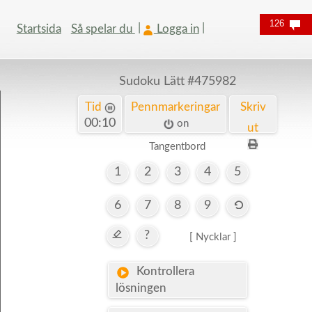
126
Startsida
Så spelar du
Logga in
Sudoku Lätt
#475982
Tid
Pennmarkeringar
Skriv
00:11
on
ut
Tangentbord
1
2
3
4
5
6
7
8
9
?
[ Nycklar ]
Kontrollera
lösningen