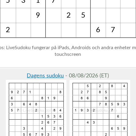
5
3
1
7
9
2
5
2
6
7
ps: LiveSudoku fungerar på iPads, Androids och andra enheter 
touchscreen
Dagens sudoku
- 08/08/2026 (ET)