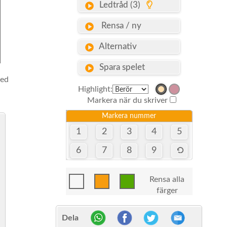
Ledtråd (3)
Rensa / ny
Alternativ
Spara spelet
med
Highlight:
Markera när du skriver
Markera nummer
1
2
3
4
5
6
7
8
9
Rensa alla
färger
Dela