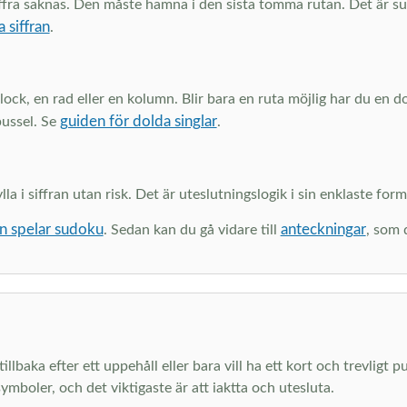
 siffra saknas. Den måste hamna i den sista tomma rutan. Det är 
a siffran
.
 block, en rad eller en kolumn. Blir bara en ruta möjlig har du en 
guiden för dolda singlar
pussel. Se
.
a i siffran utan risk. Det är uteslutningslogik i sin enklaste form.
n spelar sudoku
anteckningar
. Sedan kan du gå vidare till
, som 
llbaka efter ett uppehåll eller bara vill ha ett kort och trevligt p
ymboler, och det viktigaste är att iaktta och utesluta.