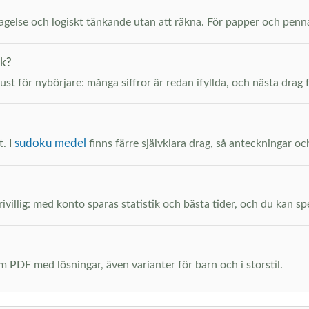
ttagelse och logiskt tänkande utan att räkna. För papper och pen
ak?
just för nybörjare: många siffror är redan ifyllda, och nästa drag 
sudoku medel
t. I
finns färre självklara drag, så anteckningar oc
ivillig: med konto sparas statistik och bästa tider, och du kan spel
m PDF med lösningar, även varianter för barn och i storstil.