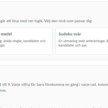
år att lösa med ren logik. Välj den nivå som passar dig:
 medel
Sudoku svår
g: dolda singlar, kandidater och
En utmaning med anteckningar, l
gar.
kandidater och par.
1 till 9. Varje siffra får bara förekomma en gång i varje rad, kolu
knas.