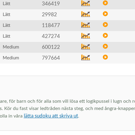
346419
Lätt
29982
Lätt
118477
Lätt
427274
Lätt
600122
Medium
797664
Medium
are, för barn och för alla som vill lösa ett logikpussel i lugn och
s. Kör du fast visar ledtråden nästa steg, och med ångra-knappen 
lätta sudoku att skriva ut
olla in våra
.