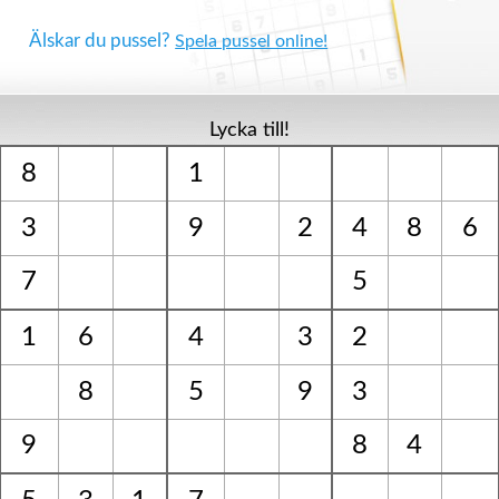
Älskar du pussel?
Spela pussel online!
Lycka till!
8
1
3
9
2
4
8
6
7
5
1
6
4
3
2
8
5
9
3
9
8
4