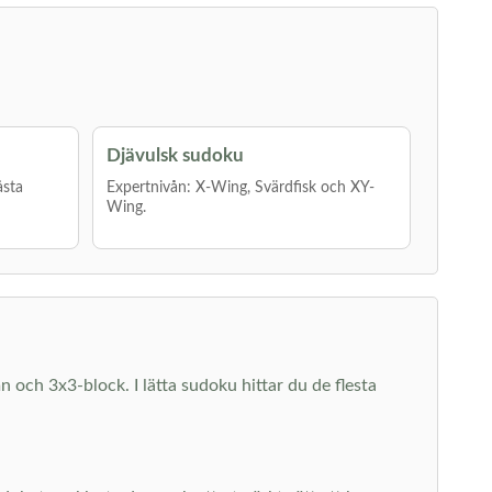
Djävulsk sudoku
åsta
Expertnivån: X-Wing, Svärdfisk och XY-
Wing.
mn och 3x3-block. I lätta sudoku hittar du de flesta