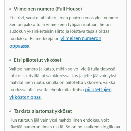
Viimeinen numero (Full House)
Etsi rivi, sarake tai lohko, josta puuttuu enää yksi numero.
Sen on pakko tulla viimeiseen tyhjään ruutuun. Se on
sudokun yksinkertaisin siirto ja loistava tapa aloittaa
viimeisen numeron
ruudukko. Esimerkkejä on
oppaassa
.
Etsi piilotetut ykköset
Valitse numero ja katso, mihin se voi vielä tulla tietyssä
lohkossa, rivillä tai sarakkeessa. Jos jäljelle jää vain yksi
mahdollinen ruutu, sinulla on piilotettu ykkönen, vaikka
piilotettujen
ruudussa olisi useita ehdokkaita. Katso
ykkösten opas
.
Tarkista alastomat ykköset
Kun ruutuun jää vain yksi mahdollinen ehdokas, voit
täyttää numeron ilman riskiä. Se on poissulkemislogiikkaa