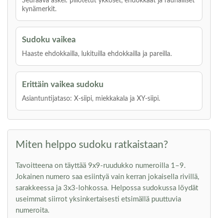
Seuraava askel: piilotetut ykköset, ehdokkaat ja rauhalliset
kynämerkit.
Sudoku vaikea
Haaste ehdokkailla, lukituilla ehdokkailla ja pareilla.
Erittäin vaikea sudoku
Asiantuntijataso: X-siipi, miekkakala ja XY-siipi.
Miten helppo sudoku ratkaistaan?
Tavoitteena on täyttää 9x9-ruudukko numeroilla 1–9.
Jokainen numero saa esiintyä vain kerran jokaisella rivillä,
sarakkeessa ja 3x3-lohkossa. Helpossa sudokussa löydät
useimmat siirrot yksinkertaisesti etsimällä puuttuvia
numeroita.