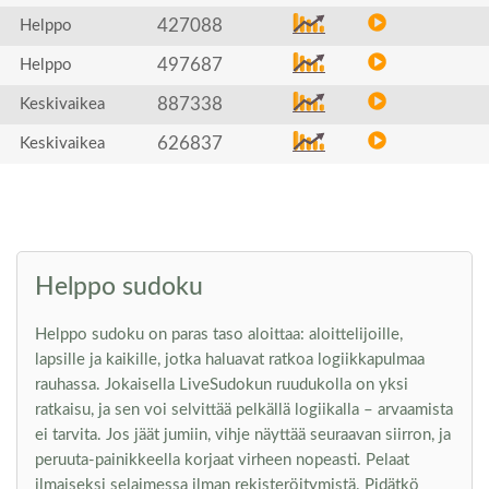
427088
Helppo
497687
Helppo
887338
Keskivaikea
626837
Keskivaikea
Helppo sudoku
Helppo sudoku on paras taso aloittaa: aloittelijoille,
lapsille ja kaikille, jotka haluavat ratkoa logiikkapulmaa
rauhassa. Jokaisella LiveSudokun ruudukolla on yksi
ratkaisu, ja sen voi selvittää pelkällä logiikalla – arvaamista
ei tarvita. Jos jäät jumiin, vihje näyttää seuraavan siirron, ja
peruuta-painikkeella korjaat virheen nopeasti. Pelaat
ilmaiseksi selaimessa ilman rekisteröitymistä. Pidätkö