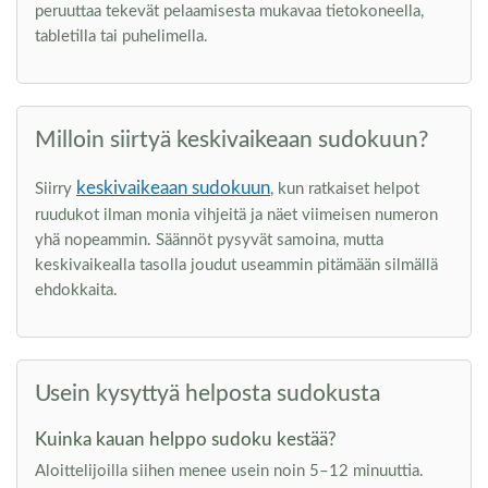
peruuttaa tekevät pelaamisesta mukavaa tietokoneella,
tabletilla tai puhelimella.
Milloin siirtyä keskivaikeaan sudokuun?
keskivaikeaan sudokuun
Siirry
, kun ratkaiset helpot
ruudukot ilman monia vihjeitä ja näet viimeisen numeron
yhä nopeammin. Säännöt pysyvät samoina, mutta
keskivaikealla tasolla joudut useammin pitämään silmällä
ehdokkaita.
Usein kysyttyä helposta sudokusta
Kuinka kauan helppo sudoku kestää?
Aloittelijoilla siihen menee usein noin 5–12 minuuttia.