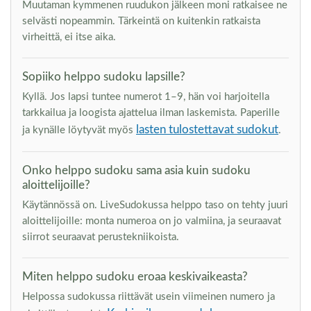
Muutaman kymmenen ruudukon jälkeen moni ratkaisee ne
selvästi nopeammin. Tärkeintä on kuitenkin ratkaista
virheittä, ei itse aika.
Sopiiko helppo sudoku lapsille?
Kyllä. Jos lapsi tuntee numerot 1–9, hän voi harjoitella
tarkkailua ja loogista ajattelua ilman laskemista. Paperille
lasten tulostettavat sudokut
ja kynälle löytyvät myös
.
Onko helppo sudoku sama asia kuin sudoku
aloittelijoille?
Käytännössä on. LiveSudokussa helppo taso on tehty juuri
aloittelijoille: monta numeroa on jo valmiina, ja seuraavat
siirrot seuraavat perustekniikoista.
Miten helppo sudoku eroaa keskivaikeasta?
Helpossa sudokussa riittävät usein viimeinen numero ja