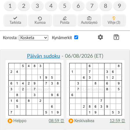
1
2
3
4
5
6
7
8
9
Tarkista
Kumoa
Poista
Autotäyttö
Vihje (3)
Korosta:
Kynämerkit
Päivän sudoku
- 06/08/2026 (ET)
Helppo
08:59
⏰
Keskivaikea
12:59
⏰