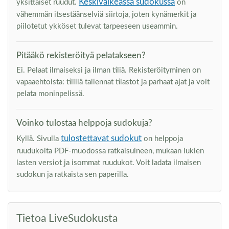
Keskivaikeassa sudokussa
yksittäiset ruudut.
on
vähemmän itsestäänselviä siirtoja, joten kynämerkit ja
piilotetut ykköset tulevat tarpeeseen useammin.
Pitääkö rekisteröityä pelatakseen?
Ei. Pelaat ilmaiseksi ja ilman tiliä. Rekisteröityminen on
vapaaehtoista: tilillä tallennat tilastot ja parhaat ajat ja voit
pelata moninpelissä.
Voinko tulostaa helppoja sudokuja?
tulostettavat sudokut
Kyllä. Sivulla
on helppoja
ruudukoita PDF-muodossa ratkaisuineen, mukaan lukien
lasten versiot ja isommat ruudukot. Voit ladata ilmaisen
sudokun ja ratkaista sen paperilla.
Tietoa LiveSudokusta