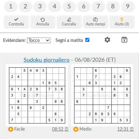
1
2
3
4
5
6
7
8
9
Controlla
Annulla
Cancella
Auto riempi
Aiuto (3)
Evidenziare:
Segni a matita
Sudoku giornaliero
- 06/08/2026 (ET)
Facile
08:52
⏰
Medio
12:31
⏰