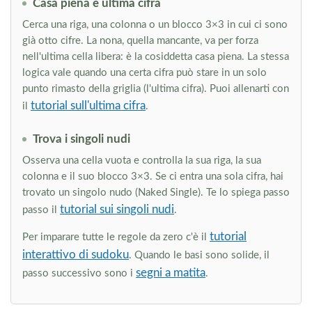
Casa piena e ultima cifra
Cerca una riga, una colonna o un blocco 3×3 in cui ci sono
già otto cifre. La nona, quella mancante, va per forza
nell'ultima cella libera: è la cosiddetta casa piena. La stessa
logica vale quando una certa cifra può stare in un solo
punto rimasto della griglia (l'ultima cifra). Puoi allenarti con
tutorial sull'ultima cifra
il
.
Trova i singoli nudi
Osserva una cella vuota e controlla la sua riga, la sua
colonna e il suo blocco 3×3. Se ci entra una sola cifra, hai
trovato un singolo nudo (Naked Single). Te lo spiega passo
tutorial sui singoli nudi
passo il
.
tutorial
Per imparare tutte le regole da zero c'è il
interattivo di sudoku
. Quando le basi sono solide, il
segni a matita
passo successivo sono i
.