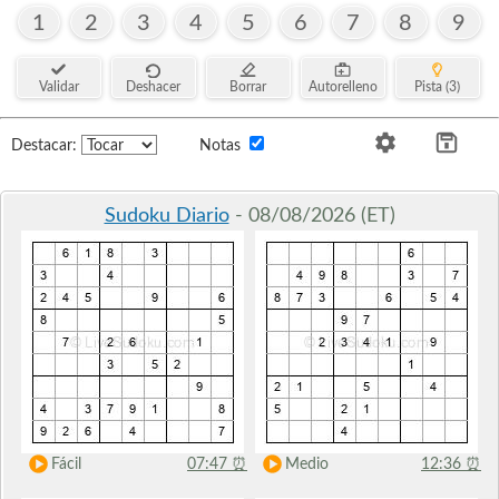
1
2
3
4
5
6
7
8
9
Validar
Deshacer
Borrar
Autorelleno
Pista (3)
Destacar:
Notas
Sudoku Diario
- 08/08/2026 (ET)
Fácil
07:47
⏰
Medio
12:36
⏰