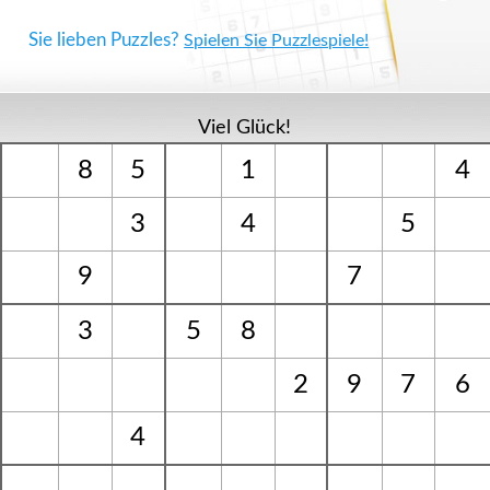
Sie lieben Puzzles?
Spielen Sie Puzzlespiele!
Viel Glück!
8
5
1
4
3
4
5
9
7
3
5
8
2
9
7
6
4