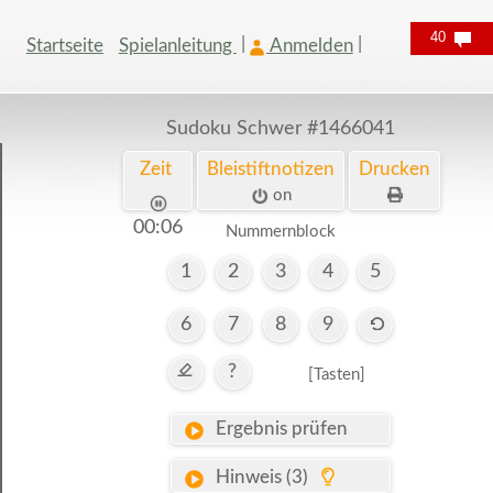
40
Startseite
Spielanleitung
Anmelden
Sudoku Schwer
#1466041
Zeit
Bleistiftnotizen
Drucken
on
00:07
Nummernblock
1
2
3
4
5
6
7
8
9
?
[Tasten]
Ergebnis prüfen
Hinweis (3)