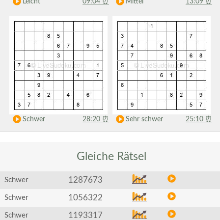
Leicht
09:04
⏰
Mittel
13:09
⏰
Schwer
28:20
⏰
Sehr schwer
25:10
⏰
Gleiche
Rätsel
1287673
Schwer
1056322
Schwer
1193317
Schwer