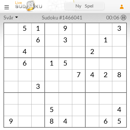
Ny Spel
Svår
Sudoku #1466041
00:06
5
1
9
3
6
3
1
4
2
6
1
5
7
4
2
8
3
5
4
9
8
4
6
5