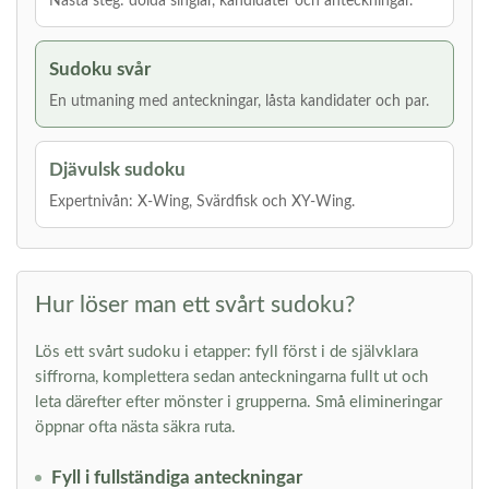
Nästa steg: dolda singlar, kandidater och anteckningar.
Sudoku svår
En utmaning med anteckningar, låsta kandidater och par.
Djävulsk sudoku
Expertnivån: X-Wing, Svärdfisk och XY-Wing.
Hur löser man ett svårt sudoku?
Lös ett svårt sudoku i etapper: fyll först i de självklara
siffrorna, komplettera sedan anteckningarna fullt ut och
leta därefter efter mönster i grupperna. Små elimineringar
öppnar ofta nästa säkra ruta.
Fyll i fullständiga anteckningar