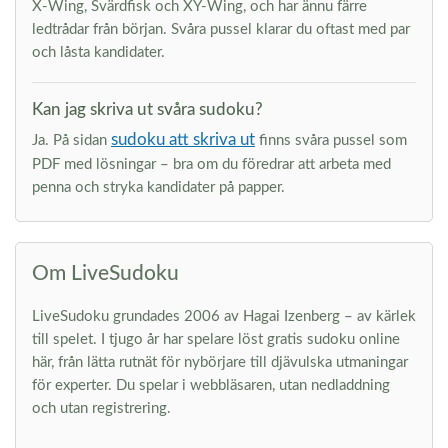
X-Wing, Svärdfisk och XY-Wing, och har ännu färre
ledtrådar från början. Svåra pussel klarar du oftast med par
och låsta kandidater.
Kan jag skriva ut svåra sudoku?
sudoku att skriva ut
Ja. På sidan
finns svåra pussel som
PDF med lösningar – bra om du föredrar att arbeta med
penna och stryka kandidater på papper.
Om LiveSudoku
LiveSudoku grundades 2006 av Hagai Izenberg – av kärlek
till spelet. I tjugo år har spelare löst gratis sudoku online
här, från lätta rutnät för nybörjare till djävulska utmaningar
för experter. Du spelar i webbläsaren, utan nedladdning
och utan registrering.