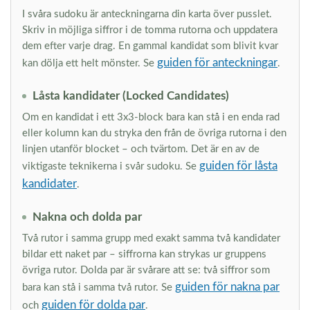
I svåra sudoku är anteckningarna din karta över pusslet.
Skriv in möjliga siffror i de tomma rutorna och uppdatera
dem efter varje drag. En gammal kandidat som blivit kvar
guiden för anteckningar
kan dölja ett helt mönster. Se
.
Låsta kandidater (Locked Candidates)
Om en kandidat i ett 3x3-block bara kan stå i en enda rad
eller kolumn kan du stryka den från de övriga rutorna i den
linjen utanför blocket – och tvärtom. Det är en av de
guiden för låsta
viktigaste teknikerna i svår sudoku. Se
kandidater
.
Nakna och dolda par
Två rutor i samma grupp med exakt samma två kandidater
bildar ett naket par – siffrorna kan strykas ur gruppens
övriga rutor. Dolda par är svårare att se: två siffror som
guiden för nakna par
bara kan stå i samma två rutor. Se
guiden för dolda par
och
.