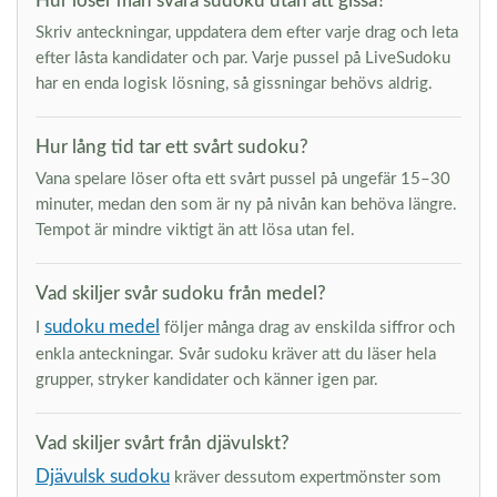
Hur löser man svåra sudoku utan att gissa?
Skriv anteckningar, uppdatera dem efter varje drag och leta
efter låsta kandidater och par. Varje pussel på LiveSudoku
har en enda logisk lösning, så gissningar behövs aldrig.
Hur lång tid tar ett svårt sudoku?
Vana spelare löser ofta ett svårt pussel på ungefär 15–30
minuter, medan den som är ny på nivån kan behöva längre.
Tempot är mindre viktigt än att lösa utan fel.
Vad skiljer svår sudoku från medel?
sudoku medel
I
följer många drag av enskilda siffror och
enkla anteckningar. Svår sudoku kräver att du läser hela
grupper, stryker kandidater och känner igen par.
Vad skiljer svårt från djävulskt?
Djävulsk sudoku
kräver dessutom expertmönster som