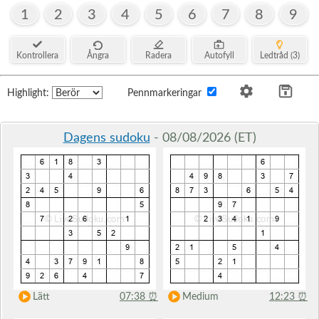
1
2
3
4
5
6
7
8
9
Kontrollera
Ångra
Radera
Autofyll
Ledtråd (3)
Highlight:
Pennmarkeringar
Dagens sudoku
- 08/08/2026 (ET)
Lätt
07:38
⏰
Medium
12:23
⏰