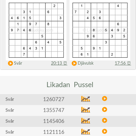
Svår
20:13
⏰
Djävulsk
17:56
⏰
Likadan
Pussel
1260727
Svår
1355747
Svår
1145406
Svår
1121116
Svår