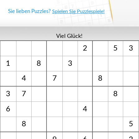
Sie lieben Puzzles?
Spielen Sie Puzzlespiele!
Viel Glück!
2
5
3
1
8
3
4
7
8
3
7
8
6
4
8
5