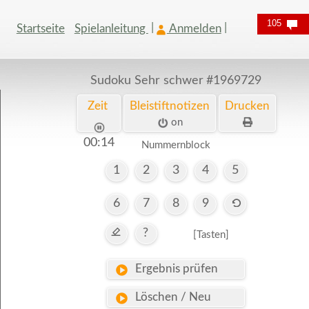
105
Startseite
Spielanleitung
Anmelden
Sudoku Sehr schwer
#1969729
Zeit
Bleistiftnotizen
Drucken
on
00:15
Nummernblock
1
2
3
4
5
6
7
8
9
?
[Tasten]
Ergebnis prüfen
Löschen / Neu