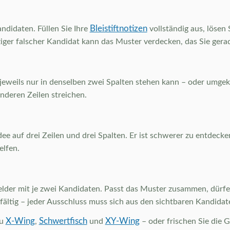
Bleistiftnotizen
andidaten. Füllen Sie Ihre
vollständig aus, lösen 
nziger falscher Kandidat kann das Muster verdecken, das Sie gera
 jeweils nur in denselben zwei Spalten stehen kann – oder umgeke
anderen Zeilen streichen.
e auf drei Zeilen und drei Spalten. Er ist schwerer zu entdecken
elfen.
lder mit je zwei Kandidaten. Passt das Muster zusammen, dürfen
rgfältig – jeder Ausschluss muss sich aus den sichtbaren Kandida
X-Wing
Schwertfisch
XY-Wing
zu
,
und
– oder frischen Sie die 