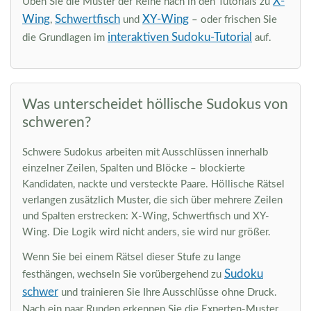
X-
Üben Sie die Muster der Reihe nach in den Tutorials zu
Wing
Schwertfisch
XY-Wing
,
und
– oder frischen Sie
interaktiven Sudoku-Tutorial
die Grundlagen im
auf.
Was unterscheidet höllische Sudokus von
schweren?
Schwere Sudokus arbeiten mit Ausschlüssen innerhalb
einzelner Zeilen, Spalten und Blöcke – blockierte
Kandidaten, nackte und versteckte Paare. Höllische Rätsel
verlangen zusätzlich Muster, die sich über mehrere Zeilen
und Spalten erstrecken: X-Wing, Schwertfisch und XY-
Wing. Die Logik wird nicht anders, sie wird nur größer.
Wenn Sie bei einem Rätsel dieser Stufe zu lange
Sudoku
festhängen, wechseln Sie vorübergehend zu
schwer
und trainieren Sie Ihre Ausschlüsse ohne Druck.
Nach ein paar Runden erkennen Sie die Experten-Muster