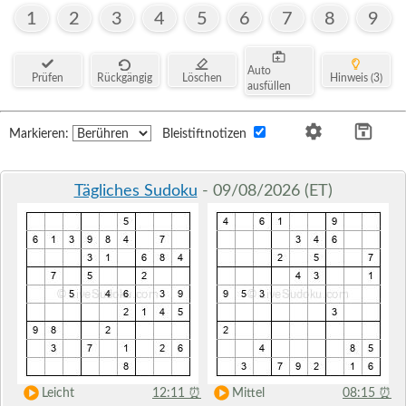
1
2
3
4
5
6
7
8
9
Auto
Prüfen
Rückgängig
Löschen
Hinweis (3)
ausfüllen
Markieren:
Bleistiftnotizen
Tägliches Sudoku
- 09/08/2026 (ET)
Leicht
12:11
⏰
Mittel
08:15
⏰