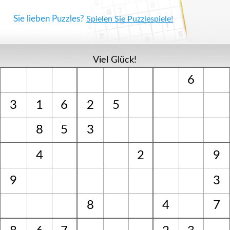
Sie lieben Puzzles?
Spielen Sie Puzzlespiele!
Viel Glück!
6
3
1
6
2
5
8
5
3
4
2
9
9
3
8
4
7