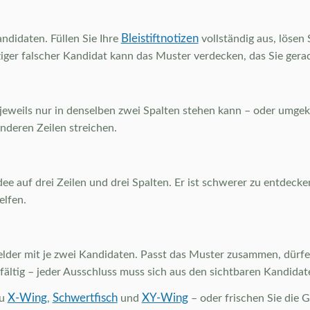
Bleistiftnotizen
andidaten. Füllen Sie Ihre
vollständig aus, lösen 
nziger falscher Kandidat kann das Muster verdecken, das Sie gera
 jeweils nur in denselben zwei Spalten stehen kann – oder umgeke
anderen Zeilen streichen.
e auf drei Zeilen und drei Spalten. Er ist schwerer zu entdecken
elfen.
lder mit je zwei Kandidaten. Passt das Muster zusammen, dürfen
rgfältig – jeder Ausschluss muss sich aus den sichtbaren Kandida
X-Wing
Schwertfisch
XY-Wing
zu
,
und
– oder frischen Sie die 