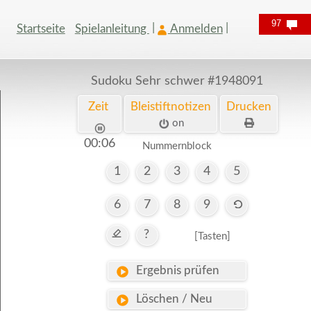
97
Startseite
Spielanleitung
Anmelden
Sudoku Sehr schwer
#1948091
Zeit
Bleistiftnotizen
Drucken
on
00:07
Nummernblock
1
2
3
4
5
6
7
8
9
?
[Tasten]
Ergebnis prüfen
Löschen / Neu