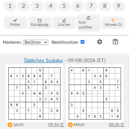
1
2
3
4
5
6
7
8
9
Auto
Prüfen
Rückgängig
Löschen
Hinweis (3)
ausfüllen
Markieren:
Bleistiftnotizen
Tägliches Sudoku
- 09/08/2026 (ET)
Leicht
09:54
⏰
Mittel
08:30
⏰