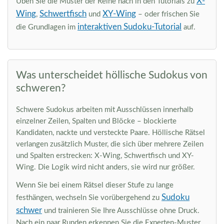
X-
Üben Sie die Muster der Reihe nach in den Tutorials zu
Wing
Schwertfisch
XY-Wing
,
und
– oder frischen Sie
interaktiven Sudoku-Tutorial
die Grundlagen im
auf.
Was unterscheidet höllische Sudokus von
schweren?
Schwere Sudokus arbeiten mit Ausschlüssen innerhalb
einzelner Zeilen, Spalten und Blöcke – blockierte
Kandidaten, nackte und versteckte Paare. Höllische Rätsel
verlangen zusätzlich Muster, die sich über mehrere Zeilen
und Spalten erstrecken: X-Wing, Schwertfisch und XY-
Wing. Die Logik wird nicht anders, sie wird nur größer.
Wenn Sie bei einem Rätsel dieser Stufe zu lange
Sudoku
festhängen, wechseln Sie vorübergehend zu
schwer
und trainieren Sie Ihre Ausschlüsse ohne Druck.
Nach ein paar Runden erkennen Sie die Experten-Muster