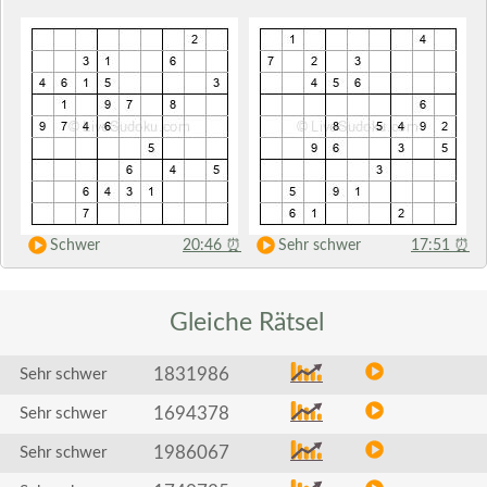
Schwer
20:46
⏰
Sehr schwer
17:51
⏰
Gleiche
Rätsel
1831986
Sehr schwer
1694378
Sehr schwer
1986067
Sehr schwer