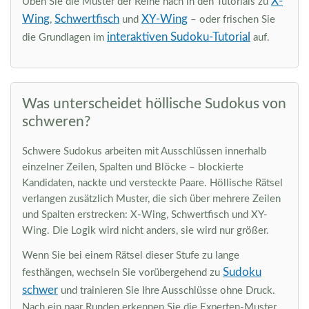
X-
Üben Sie die Muster der Reihe nach in den Tutorials zu
Wing
Schwertfisch
XY-Wing
,
und
– oder frischen Sie
interaktiven Sudoku-Tutorial
die Grundlagen im
auf.
Was unterscheidet höllische Sudokus von
schweren?
Schwere Sudokus arbeiten mit Ausschlüssen innerhalb
einzelner Zeilen, Spalten und Blöcke – blockierte
Kandidaten, nackte und versteckte Paare. Höllische Rätsel
verlangen zusätzlich Muster, die sich über mehrere Zeilen
und Spalten erstrecken: X-Wing, Schwertfisch und XY-
Wing. Die Logik wird nicht anders, sie wird nur größer.
Wenn Sie bei einem Rätsel dieser Stufe zu lange
Sudoku
festhängen, wechseln Sie vorübergehend zu
schwer
und trainieren Sie Ihre Ausschlüsse ohne Druck.
Nach ein paar Runden erkennen Sie die Experten-Muster