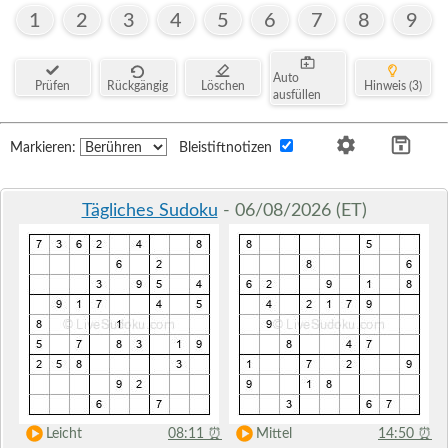
1
2
3
4
5
6
7
8
9
Auto
Prüfen
Rückgängig
Löschen
Hinweis (3)
ausfüllen
Markieren:
Bleistiftnotizen
Tägliches Sudoku
- 06/08/2026 (ET)
Leicht
08:11
⏰
Mittel
14:50
⏰