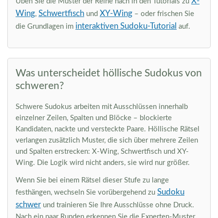
X-
Üben Sie die Muster der Reihe nach in den Tutorials zu
Wing
Schwertfisch
XY-Wing
,
und
– oder frischen Sie
interaktiven Sudoku-Tutorial
die Grundlagen im
auf.
Was unterscheidet höllische Sudokus von
schweren?
Schwere Sudokus arbeiten mit Ausschlüssen innerhalb
einzelner Zeilen, Spalten und Blöcke – blockierte
Kandidaten, nackte und versteckte Paare. Höllische Rätsel
verlangen zusätzlich Muster, die sich über mehrere Zeilen
und Spalten erstrecken: X-Wing, Schwertfisch und XY-
Wing. Die Logik wird nicht anders, sie wird nur größer.
Wenn Sie bei einem Rätsel dieser Stufe zu lange
Sudoku
festhängen, wechseln Sie vorübergehend zu
schwer
und trainieren Sie Ihre Ausschlüsse ohne Druck.
Nach ein paar Runden erkennen Sie die Experten-Muster