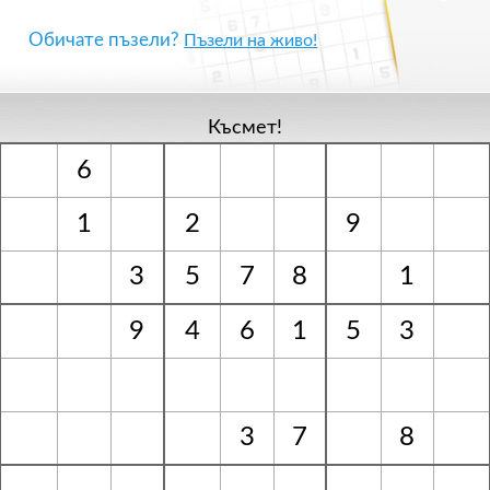
Обичате пъзели?
Пъзели на живо!
Късмет!
6
1
2
9
3
5
7
8
1
9
4
6
1
5
3
3
7
8