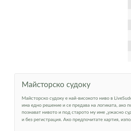
Майсторско судоку
Майсторско судоку е най-високото ниво в LiveSudo
има едно решение и се предава на логиката, ако 
познават нивото и под старото му име „ужасно су
и без регистрация. Ако предпочитате хартия, изп