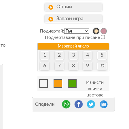
Опции
Запази игра
Подчертай:
Подчертаване при писане
юто
Маркирай число
1
2
3
4
5
6
7
8
9
Изчисти
всички
цветове
Сподели