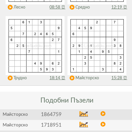
Лесно
08:58
⏰
Средно
12:19
⏰
Трудно
18:14
⏰
Майсторско
15:28
⏰
Подобни
Пъзели
1864759
Майсторско
1718951
Майсторско