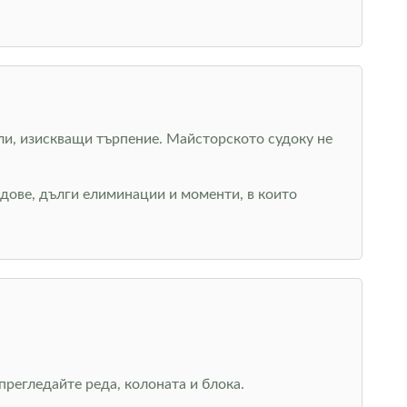
ели, изискващи търпение. Майсторското судоку не
дове, дълги елиминации и моменти, в които
регледайте реда, колоната и блока.