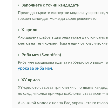
Започнете с точни кандидати
Преди да търсите експертни модели, уверете се, ч
грешен кандидат може да скрие решението.
Х-крило
Ако дадена цифра в два реда може да стои само в
клетки на тези колони. Това е един от класическ
Риба меч (Swordfish)
Риба меч разширява идеята на Х-крилото върху тр
урока за риба меч
.
XY-крило
XY-крилото свързва три клетки с по двама кандид
но след няколко примера шаблонът става ясен —
Ако някой модел е нов за Вас, упражнете го първо 