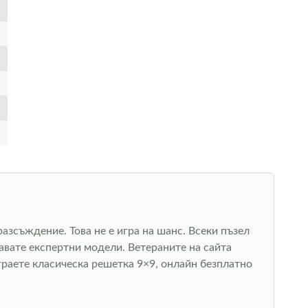
азсъждение. Това не е игра на шанс. Всеки пъзел
авате експертни модели. Ветераните на сайта
граете класическа решетка 9×9, онлайн безплатно