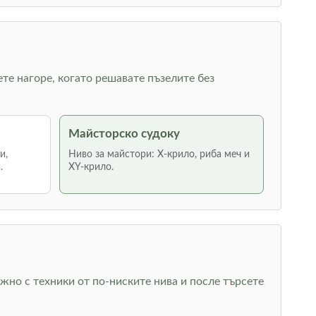
ете нагоре, когато решавате пъзелите без
Майсторско судоку
и,
Ниво за майстори: Х-крило, риба меч и
.
XY-крило.
жно с техники от по-ниските нива и после търсете