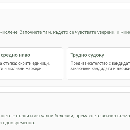
 мислене. Започнете там, където се чувствате уверени, и мин
 средно ниво
Трудно судоку
 стъпка: скрити единици,
Предизвикателство с кандидат
и и моливни маркери.
заключени кандидати и двойки
очнете с пълни и актуални бележки, премахнете всичко възмо
ни едновременно.