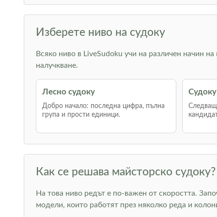
Изберете ниво на судоку
Всяко ниво в LiveSudoku учи на различен начин на
налучкване.
Лесно судоку
Судоку
Добро начало: последна цифра, пълна
Следваща
група и прости единици.
кандидат
Как се решава майсторско судоку?
На това ниво редът е по-важен от скоростта. Зап
модели, които работят през няколко реда и коло