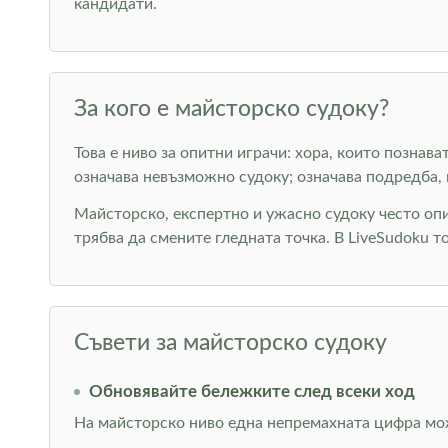
кандидати.
За кого е майсторско судоку?
Това е ниво за опитни играчи: хора, които позна
означава невъзможно судоку; означава подредба, 
Майсторско, експертно и ужасно судоку често оп
трябва да смените гледната точка. В LiveSudoku т
Съвети за майсторско судоку
Обновявайте бележките след всеки ход
На майсторско ниво една непремахната цифра мож