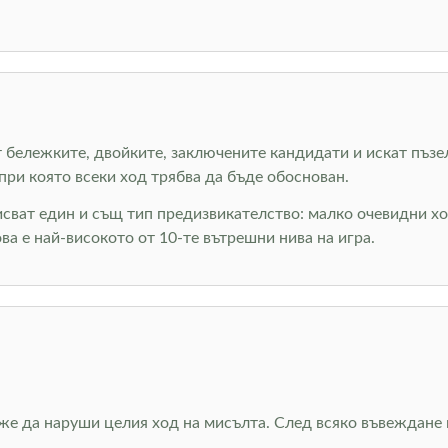
ват бележките, двойките, заключените кандидати и искат пъз
при която всеки ход трябва да бъде обоснован.
исват един и същ тип предизвикателство: малко очевидни хо
ова е най-високото от 10-те вътрешни нива на игра.
е да наруши целия ход на мисълта. След всяко въвеждане п