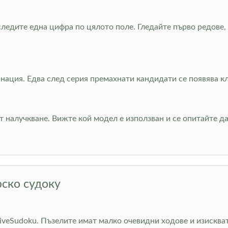
 следите една цифра по цялото поле. Гледайте първо редове
нация. Едва след серия премахнати кандидати се появява кле
от налучкване. Вижте кой модел е използван и се опитайте 
рско судоку
LiveSudoku. Пъзелите имат малко очевидни ходове и изискват