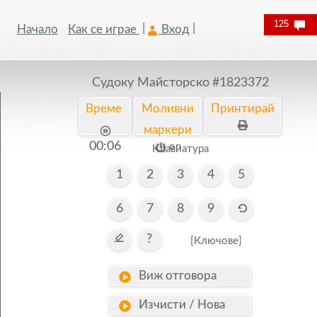
125
Начало
Как се играе
Вход
Судоку Майсторско
#1823372
Време
Моливни
Принтирай
маркери
00:07
on
Kлавиатура
1
2
3
4
5
6
7
8
9
?
[Ключове]
Виж отговора
Изчисти / Нова