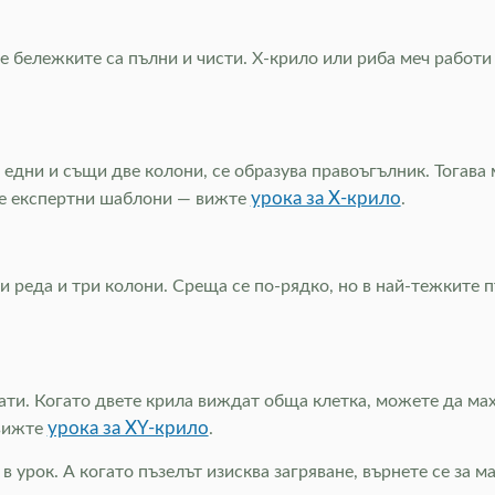
е бележките са пълни и чисти. Х-крило или риба меч работи
 едни и същи две колони, се образува правоъгълник. Тогав
урока за Х-крило
ите експертни шаблони — вижте
.
и реда и три колони. Среща се по-рядко, но в най-тежките 
ати. Когато двете крила виждат обща клетка, можете да мах
урока за XY-крило
 вижте
.
в урок. А когато пъзелът изисква загряване, върнете се за 