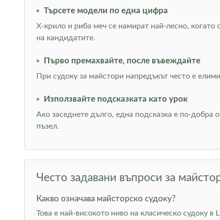
Търсете модели по една цифра
Х-крило и риба меч се намират най-лесно, когато
на кандидатите.
Първо премахвайте, после въвеждайте
При судоку за майстори напредъкът често е елими
Използвайте подсказката като урок
Ако заседнете дълго, една подсказка е по-добра 
пъзел.
Често задавани въпроси за майсто
Какво означава майсторско судоку?
Това е най-високото ниво на класическо судоку в 