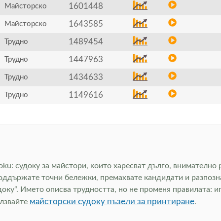
1601448
Майсторско
1643585
Майсторско
1489454
Трудно
1447963
Трудно
1434633
Трудно
1149616
Трудно
ku: судоку за майстори, които харесват дълго, внимателно р
поддържате точни бележки, премахвате кандидати и разпозн
доку“. Името описва трудността, но не променя правилата: и
майсторски судоку пъзели за принтиране
олзвайте
.