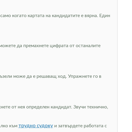
 само когато картата на кандидатите е вярна. Един
а можете да премахнете цифрата от останалите
пъзели може да е решаващ ход. Упражнете го в
нете от нея определен кандидат. Звучи технично,
трудно судоку
малко към
и затвърдете работата с