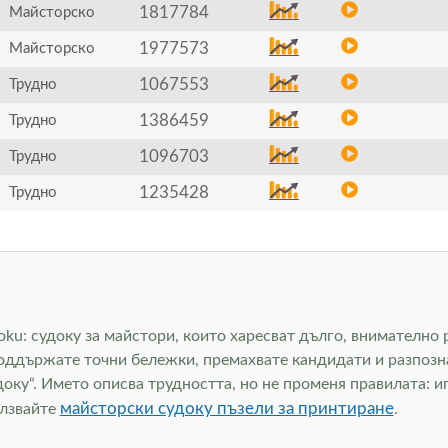
1817784
Майсторско
1977573
Майсторско
1067553
Трудно
1386459
Трудно
1096703
Трудно
1235428
Трудно
ku: судоку за майстори, които харесват дълго, внимателно р
поддържате точни бележки, премахвате кандидати и разпозн
доку“. Името описва трудността, но не променя правилата: и
майсторски судоку пъзели за принтиране
олзвайте
.