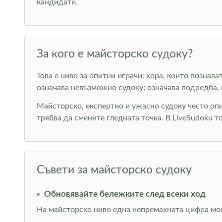
кандидати.
За кого е майсторско судоку?
Това е ниво за опитни играчи: хора, които позна
означава невъзможно судоку; означава подредба, 
Майсторско, експертно и ужасно судоку често оп
трябва да смените гледната точка. В LiveSudoku т
Съвети за майсторско судоку
Обновявайте бележките след всеки ход
На майсторско ниво една непремахната цифра мож