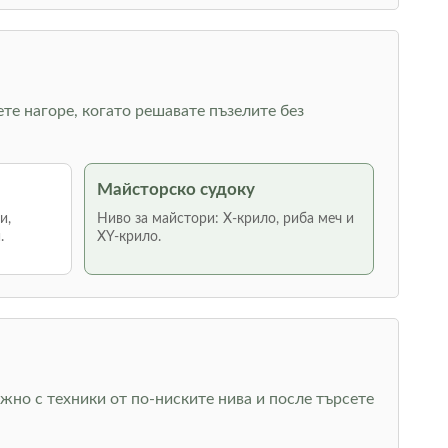
ете нагоре, когато решавате пъзелите без
Майсторско судоку
и,
Ниво за майстори: Х-крило, риба меч и
.
XY-крило.
жно с техники от по-ниските нива и после търсете