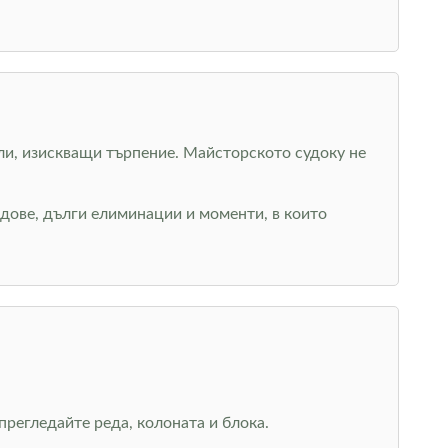
ели, изискващи търпение. Майсторското судоку не
дове, дълги елиминации и моменти, в които
регледайте реда, колоната и блока.