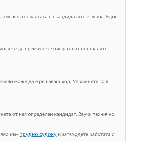
 само когато картата на кандидатите е вярна. Един
а можете да премахнете цифрата от останалите
пъзели може да е решаващ ход. Упражнете го в
нете от нея определен кандидат. Звучи технично,
трудно судоку
малко към
и затвърдете работата с