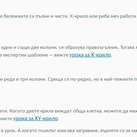
е бележките са пълни и чисти. Х-крило или риба меч работи
 едни и същи две колони, се образува правоъгълник. Тогав
урока за Х-крило
ите експертни шаблони — вижте
.
и реда и три колони. Среща се по-рядко, но в най-тежките 
ати. Когато двете крила виждат обща клетка, можете да мах
урока за XY-крило
 вижте
.
в урок. А когато пъзелът изисква загряване, върнете се за 