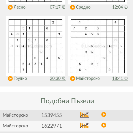
Лесно
07:17
⏰
Средно
12:04
⏰
Трудно
20:30
⏰
Майсторско
18:41
⏰
Подобни
Пъзели
1539455
Майсторско
1622971
Майсторско