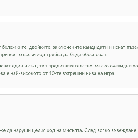
ват бележките, двойките, заключените кандидати и искат пъз
при която всеки ход трябва да бъде обоснован.
исват един и същ тип предизвикателство: малко очевидни хо
ова е най-високото от 10-те вътрешни нива на игра.
е да наруши целия ход на мисълта. След всяко въвеждане п