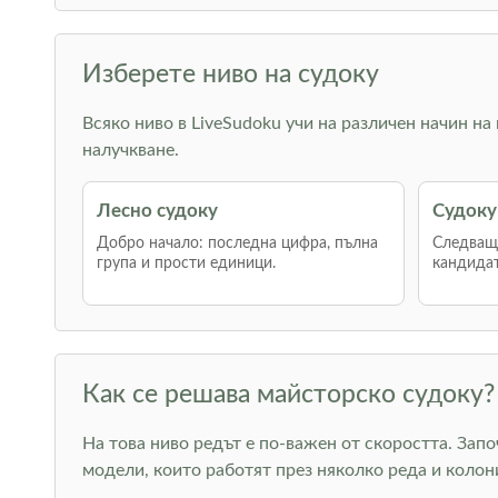
Изберете ниво на судоку
Всяко ниво в LiveSudoku учи на различен начин на
налучкване.
Лесно судоку
Судоку
Добро начало: последна цифра, пълна
Следваща
група и прости единици.
кандидат
Как се решава майсторско судоку?
На това ниво редът е по-важен от скоростта. Зап
модели, които работят през няколко реда и коло