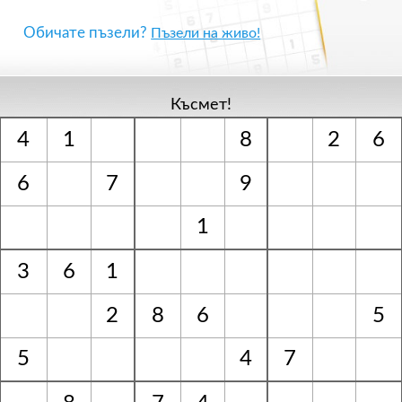
Обичате пъзели?
Пъзели на живо!
Късмет!
4
1
8
2
6
6
7
9
1
3
6
1
2
8
6
5
5
4
7