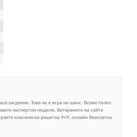
азсъждение. Това не е игра на шанс. Всеки пъзел
авате експертни модели. Ветераните на сайта
граете класическа решетка 9×9, онлайн безплатно