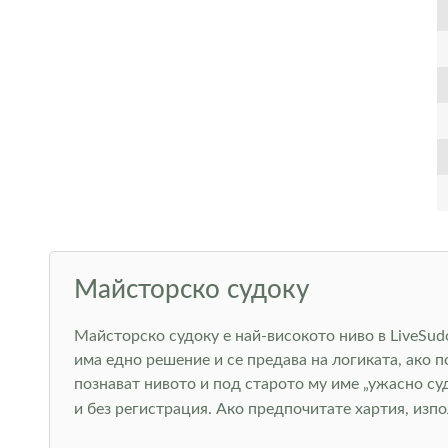
Майсторско судоку
Майсторско судоку е най-високото ниво в LiveSudo
има едно решение и се предава на логиката, ако 
познават нивото и под старото му име „ужасно су
и без регистрация. Ако предпочитате хартия, изп