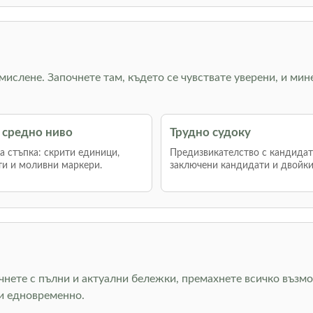
 мислене. Започнете там, където се чувствате уверени, и мин
 средно ниво
Трудно судоку
 стъпка: скрити единици,
Предизвикателство с кандидат
и и моливни маркери.
заключени кандидати и двойки
очнете с пълни и актуални бележки, премахнете всичко възмо
ни едновременно.