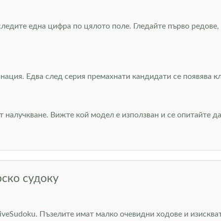
 следите една цифра по цялото поле. Гледайте първо редове
нация. Едва след серия премахнати кандидати се появява кле
от налучкване. Вижте кой модел е използван и се опитайте 
рско судоку
LiveSudoku. Пъзелите имат малко очевидни ходове и изискват