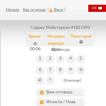
158
Начало
Как се играе
Вход
Судоку Майсторско
#1811393
Време
Моливни
Принтирай
маркери
00:07
on
Kлавиатура
1
2
3
4
5
6
7
8
9
?
[Ключове]
Виж отговора
Изчисти / Нова