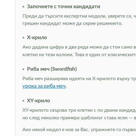
Започнете с точни кандидати
Преди да търсите експертни модели, уверете се, ч
грешен кандидат може да скрие решението.
Х-крило
Ако дадена цифра в два реда може да стои само в
клетки на тези колони. Това е един от класическ
Риба меч (Swordfish)
Риба меч разширява идеята на Х-крилото върху тр
урока за риба меч
.
XY-крило
XY-крилото свързва три клетки с по двама кандид
но след няколко примера шаблонът става ясен —
Ако някой модел е нов за Вас, упражнете го първо 