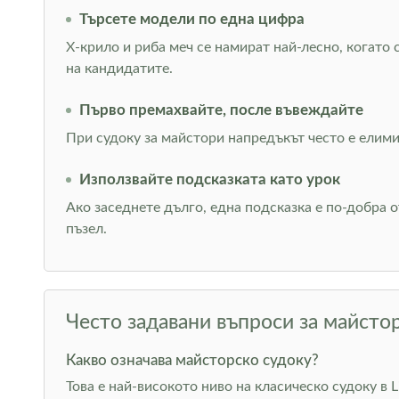
Търсете модели по една цифра
Х-крило и риба меч се намират най-лесно, когато
на кандидатите.
Първо премахвайте, после въвеждайте
При судоку за майстори напредъкът често е елими
Използвайте подсказката като урок
Ако заседнете дълго, една подсказка е по-добра 
пъзел.
Често задавани въпроси за майсто
Какво означава майсторско судоку?
Това е най-високото ниво на класическо судоку в 