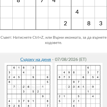
8
7
4
4
2
8
3
Съвет: Натиснете Ctrl+Z, или Върни иконката, за да върнете
ходовете.
Судоку на деня
- 07/08/2026 (ET)