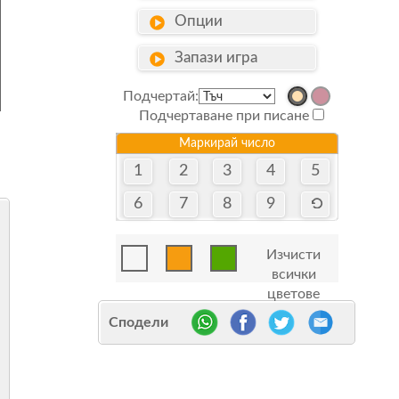
Опции
Запази игра
Подчертай:
Подчертаване при писане
Маркирай число
1
2
3
4
5
6
7
8
9
Изчисти
всички
цветове
Сподели