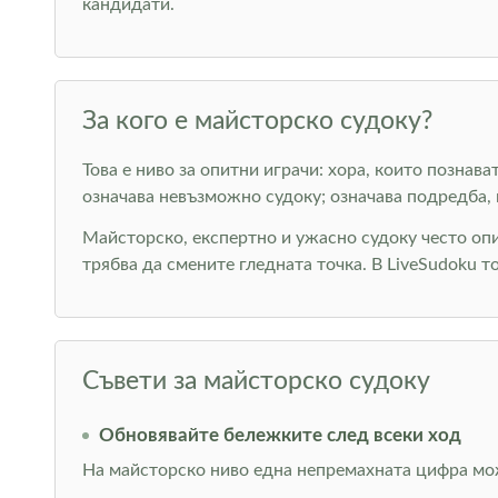
кандидати.
За кого е майсторско судоку?
Това е ниво за опитни играчи: хора, които позна
означава невъзможно судоку; означава подредба, 
Майсторско, експертно и ужасно судоку често оп
трябва да смените гледната точка. В LiveSudoku т
Съвети за майсторско судоку
Обновявайте бележките след всеки ход
На майсторско ниво една непремахната цифра мож