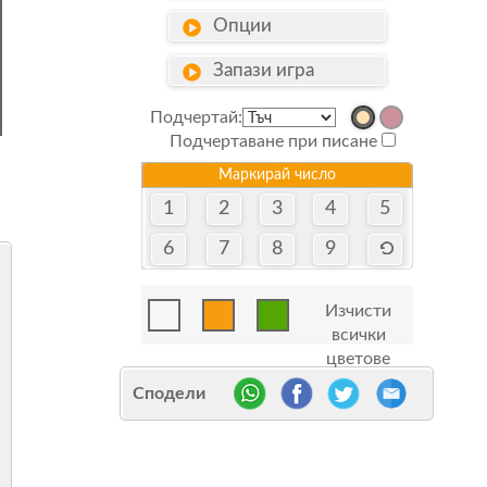
Опции
Запази игра
Подчертай:
Подчертаване при писане
Маркирай число
1
2
3
4
5
6
7
8
9
Изчисти
всички
цветове
Сподели