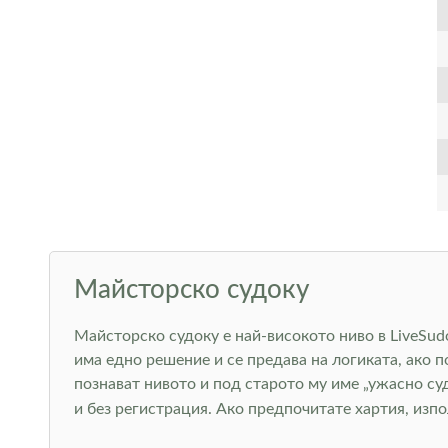
Майсторско судоку
Майсторско судоку е най-високото ниво в LiveSudo
има едно решение и се предава на логиката, ако 
познават нивото и под старото му име „ужасно су
и без регистрация. Ако предпочитате хартия, изп