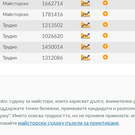
1662714
Майсторско
1781416
Майсторско
1213502
Трудно
1026620
Трудно
1450014
Трудно
1312086
Трудно
ku: судоку за майстори, които харесват дълго, внимателно р
поддържате точни бележки, премахвате кандидати и разпозн
доку“. Името описва трудността, но не променя правилата: и
майсторски судоку пъзели за принтиране
олзвайте
.