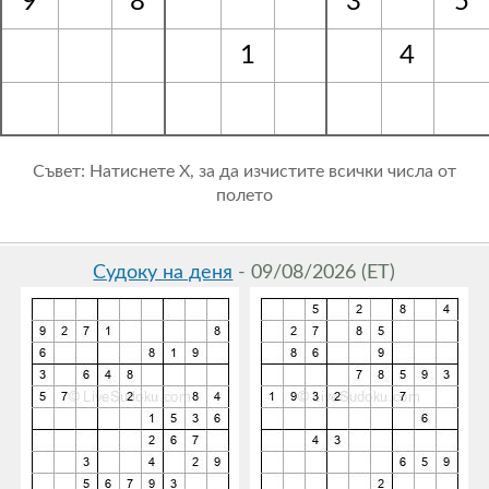
9
8
3
5
1
4
Съвет: Натиснете Х, за да изчистите всички числа от
полето
Судоку на деня
- 09/08/2026 (ET)