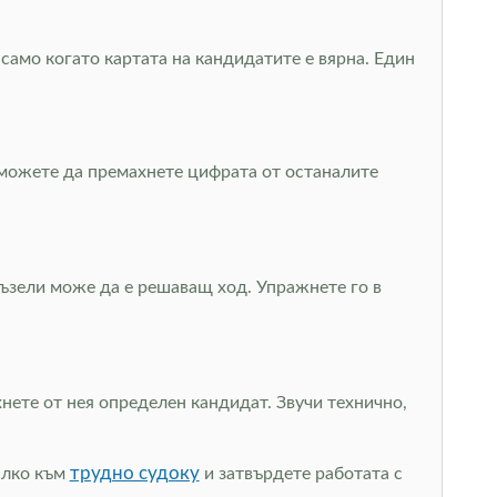
 само когато картата на кандидатите е вярна. Един
а можете да премахнете цифрата от останалите
пъзели може да е решаващ ход. Упражнете го в
нете от нея определен кандидат. Звучи технично,
трудно судоку
малко към
и затвърдете работата с