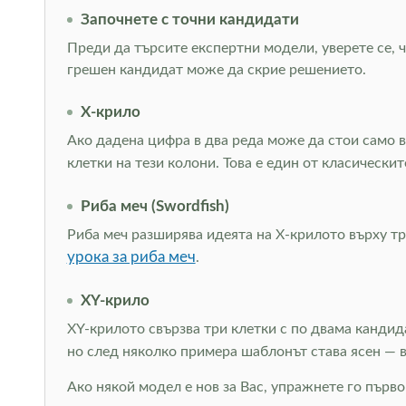
Започнете с точни кандидати
Преди да търсите експертни модели, уверете се, ч
грешен кандидат може да скрие решението.
Х-крило
Ако дадена цифра в два реда може да стои само в
клетки на тези колони. Това е един от класическ
Риба меч (Swordfish)
Риба меч разширява идеята на Х-крилото върху тр
урока за риба меч
.
XY-крило
XY-крилото свързва три клетки с по двама кандид
но след няколко примера шаблонът става ясен —
Ако някой модел е нов за Вас, упражнете го първо 