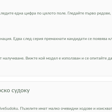
 следите една цифра по цялото поле. Гледайте първо редове
нация. Едва след серия премахнати кандидати се появява кле
от налучкване. Вижте кой модел е използван и се опитайте 
рско судоку
LiveSudoku. Пъзелите имат малко очевидни ходове и изискват