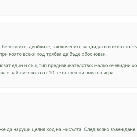
ват бележките, двойките, заключените кандидати и искат пъз
при която всеки ход трябва да бъде обоснован.
исват един и същ тип предизвикателство: малко очевидни хо
ова е най-високото от 10-те вътрешни нива на игра.
е да наруши целия ход на мисълта. След всяко въвеждане п