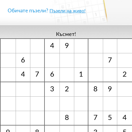
Обичате пъзели?
Пъзели на живо!
Късмет!
4
9
6
7
4
7
6
1
2
3
2
8
9
8
7
5
4