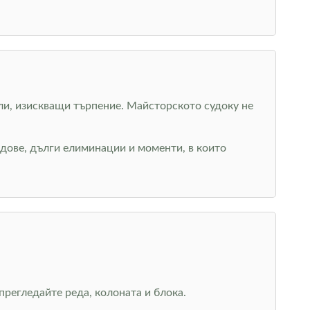
ели, изискващи търпение. Майсторското судоку не
дове, дълги елиминации и моменти, в които
регледайте реда, колоната и блока.