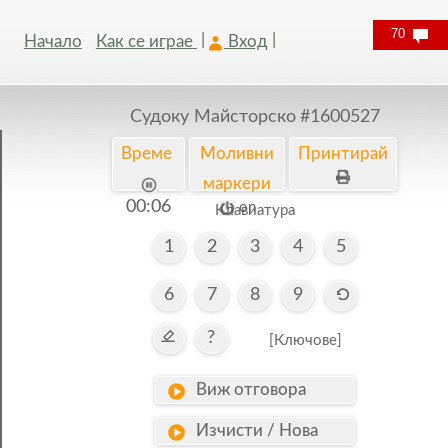
70
Начало
Как се играе
Вход
Судоку Майсторско
#1600527
Време
Моливни
Принтирай
маркери
00:07
on
Kлавиатура
1
2
3
4
5
6
7
8
9
?
[Ключове]
Виж отговора
Изчисти / Нова