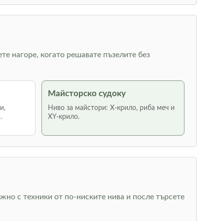
ете нагоре, когато решавате пъзелите без
Майсторско судоку
и,
Ниво за майстори: Х-крило, риба меч и
.
XY-крило.
жно с техники от по-ниските нива и после търсете