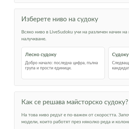
Изберете ниво на судоку
Всяко ниво в LiveSudoku учи на различен начин на
налучкване.
Лесно судоку
Судоку
Добро начало: последна цифра, пълна
Следваща
група и прости единици.
кандидат
Как се решава майсторско судоку?
На това ниво редът е по-важен от скоростта. Зап
модели, които работят през няколко реда и коло