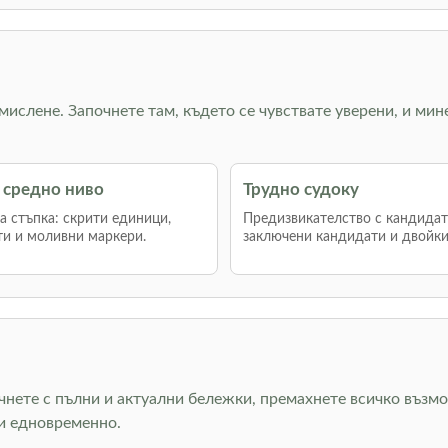
 мислене. Започнете там, където се чувствате уверени, и мин
 средно ниво
Трудно судоку
 стъпка: скрити единици,
Предизвикателство с кандидат
и и моливни маркери.
заключени кандидати и двойки
очнете с пълни и актуални бележки, премахнете всичко възмо
ни едновременно.