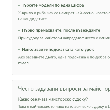
Търсете модели по една цифра
Х-крило и риба меч се намират най-лесно, когато
на кандидатите.
Първо премахвайте, после въвеждайте
При судоку за майстори напредъкът често е елими
Използвайте подсказката като урок
Ако заседнете дълго, една подсказка е по-добра 
пъзел.
Често задавани въпроси за майсто
Какво означава майсторско судоку?
Това е най-високото ниво на класическо судоку в 