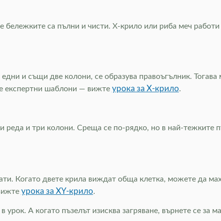
е бележките са пълни и чисти. Х-крило или риба меч работи
 едни и същи две колони, се образува правоъгълник. Тогав
урока за Х-крило
ите експертни шаблони — вижте
.
и реда и три колони. Среща се по-рядко, но в най-тежките 
ати. Когато двете крила виждат обща клетка, можете да мах
урока за XY-крило
 вижте
.
в урок. А когато пъзелът изисква загряване, върнете се за 