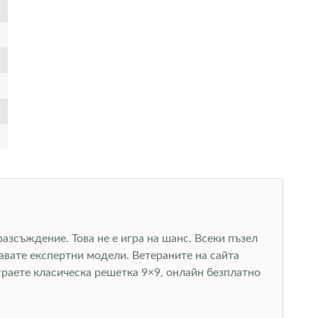
азсъждение. Това не е игра на шанс. Всеки пъзел
авате експертни модели. Ветераните на сайта
граете класическа решетка 9×9, онлайн безплатно