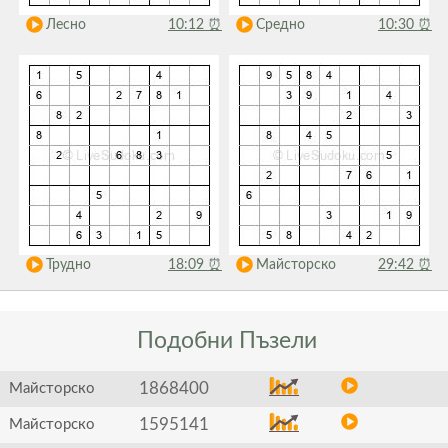
Лесно
10:12
⏰
Средно
10:30
⏰
Трудно
18:09
⏰
Майсторско
29:42
⏰
Подобни
Пъзели
1868400
Майсторско
1595141
Майсторско