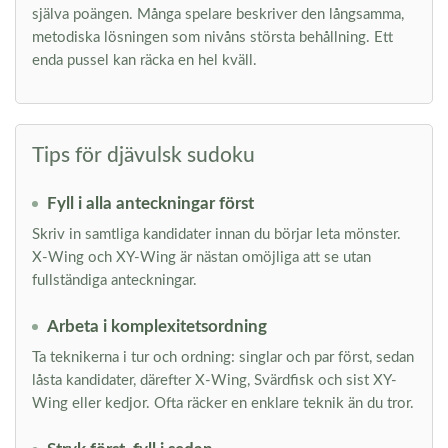
själva poängen. Många spelare beskriver den långsamma,
metodiska lösningen som nivåns största behållning. Ett
enda pussel kan räcka en hel kväll.
Tips för djävulsk sudoku
Fyll i alla anteckningar först
Skriv in samtliga kandidater innan du börjar leta mönster.
X-Wing och XY-Wing är nästan omöjliga att se utan
fullständiga anteckningar.
Arbeta i komplexitetsordning
Ta teknikerna i tur och ordning: singlar och par först, sedan
låsta kandidater, därefter X-Wing, Svärdfisk och sist XY-
Wing eller kedjor. Ofta räcker en enklare teknik än du tror.