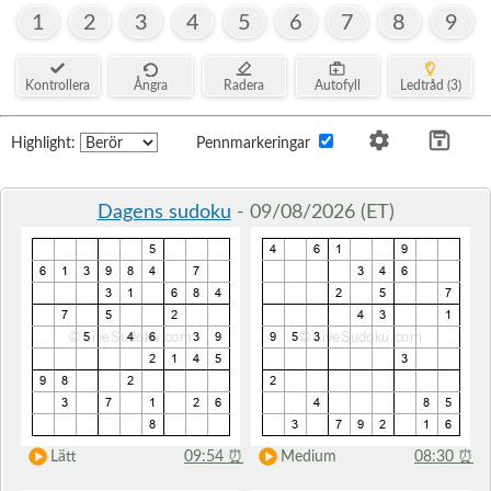
1
2
3
4
5
6
7
8
9
Kontrollera
Ångra
Radera
Autofyll
Ledtråd (3)
Highlight:
Pennmarkeringar
Dagens sudoku
- 09/08/2026 (ET)
Lätt
09:54
⏰
Medium
08:30
⏰