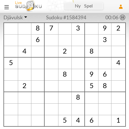
Ny Spel
Djävulsk
Sudoku #1584394
00:06
8
7
3
9
2
6
3
4
2
8
5
4
8
9
6
2
5
8
8
5
4
6
1