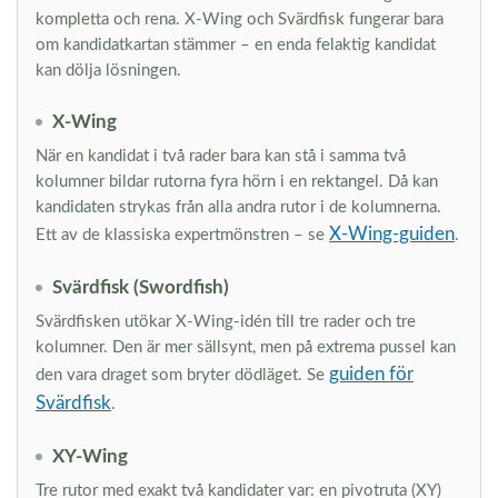
kompletta och rena. X-Wing och Svärdfisk fungerar bara
om kandidatkartan stämmer – en enda felaktig kandidat
kan dölja lösningen.
X-Wing
När en kandidat i två rader bara kan stå i samma två
kolumner bildar rutorna fyra hörn i en rektangel. Då kan
kandidaten strykas från alla andra rutor i de kolumnerna.
X-Wing-guiden
Ett av de klassiska expertmönstren – se
.
Svärdfisk (Swordfish)
Svärdfisken utökar X-Wing-idén till tre rader och tre
kolumner. Den är mer sällsynt, men på extrema pussel kan
guiden för
den vara draget som bryter dödläget. Se
Svärdfisk
.
XY-Wing
Tre rutor med exakt två kandidater var: en pivotruta (XY)