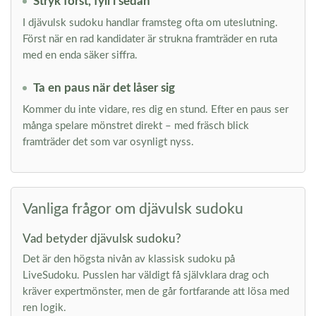
Stryk först, fyll i sedan
I djävulsk sudoku handlar framsteg ofta om uteslutning.
Först när en rad kandidater är strukna framträder en ruta
med en enda säker siffra.
Ta en paus när det låser sig
Kommer du inte vidare, res dig en stund. Efter en paus ser
många spelare mönstret direkt – med fräsch blick
framträder det som var osynligt nyss.
Vanliga frågor om djävulsk sudoku
Vad betyder djävulsk sudoku?
Det är den högsta nivån av klassisk sudoku på
LiveSudoku. Pusslen har väldigt få självklara drag och
kräver expertmönster, men de går fortfarande att lösa med
ren logik.