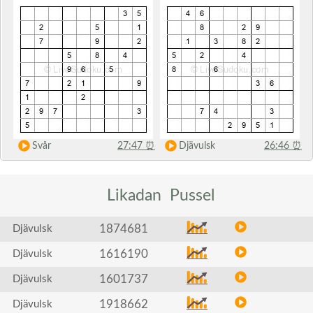
Svår
27:47
⏰
Djävulsk
26:46
⏰
Likadan
Pussel
1874681
Djävulsk
1616190
Djävulsk
1601737
Djävulsk
1918662
Djävulsk