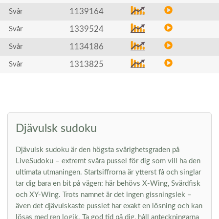
1139164
Svår
1339524
Svår
1134186
Svår
1313825
Svår
Djävulsk sudoku
Djävulsk sudoku är den högsta svårighetsgraden på
LiveSudoku – extremt svåra pussel för dig som vill ha den
ultimata utmaningen. Startsiffrorna är ytterst få och singlar
tar dig bara en bit på vägen: här behövs X-Wing, Svärdfisk
och XY-Wing. Trots namnet är det ingen gissningslek –
även det djävulskaste pusslet har exakt en lösning och kan
lösas med ren logik. Ta god tid på dig, håll anteckningarna