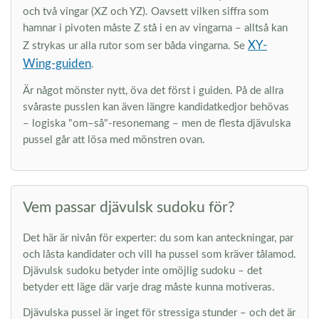
och två vingar (XZ och YZ). Oavsett vilken siffra som
hamnar i pivoten måste Z stå i en av vingarna – alltså kan
XY-
Z strykas ur alla rutor som ser båda vingarna. Se
Wing-guiden
.
Är något mönster nytt, öva det först i guiden. På de allra
svåraste pusslen kan även längre kandidatkedjor behövas
– logiska "om–så"-resonemang – men de flesta djävulska
pussel går att lösa med mönstren ovan.
Vem passar djävulsk sudoku för?
Det här är nivån för experter: du som kan anteckningar, par
och låsta kandidater och vill ha pussel som kräver tålamod.
Djävulsk sudoku betyder inte omöjlig sudoku – det
betyder ett läge där varje drag måste kunna motiveras.
Djävulska pussel är inget för stressiga stunder – och det är