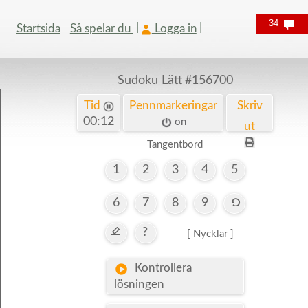
34
Startsida
Så spelar du
Logga in
Sudoku Lätt
#156700
Tid
Pennmarkeringar
Skriv
00:12
on
ut
Tangentbord
1
2
3
4
5
6
7
8
9
?
[ Nycklar ]
Kontrollera
lösningen