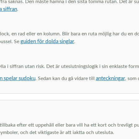
 siffra saknas. Den måste hamna i den sista tomma rutan. Det är 
a siffran
.
 block, en rad eller en kolumn. Blir bara en ruta möjlig har du en 
guiden för dolda singlar
pussel. Se
.
a i siffran utan risk. Det är uteslutningslogik i sin enklaste form.
n spelar sudoku
anteckningar
. Sedan kan du gå vidare till
, som 
llbaka efter ett uppehåll eller bara vill ha ett kort och trevligt p
ymboler, och det viktigaste är att iaktta och utesluta.