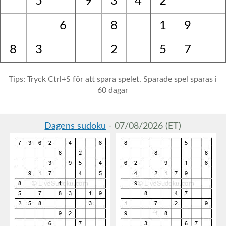
5
9
3
4
2
6
8
1
9
8
3
2
5
7
Tips: Tryck Ctrl+S för att spara spelet. Sparade spel sparas i
60 dagar
Dagens sudoku
- 07/08/2026 (ET)