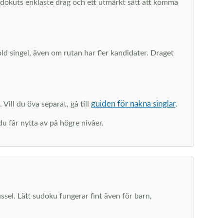
sudokuts enklaste drag och ett utmärkt sätt att komma
dold singel, även om rutan har fler kandidater. Draget
guiden för nakna singlar
 Vill du öva separat, gå till
.
du får nytta av på högre nivåer.
ussel. Lätt sudoku fungerar fint även för barn,