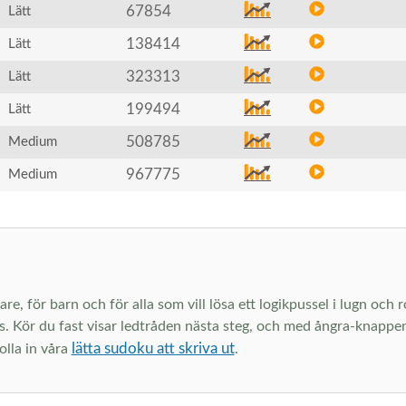
67854
Lätt
138414
Lätt
323313
Lätt
199494
Lätt
508785
Medium
967775
Medium
are, för barn och för alla som vill lösa ett logikpussel i lugn och
s. Kör du fast visar ledtråden nästa steg, och med ångra-knappen 
lätta sudoku att skriva ut
olla in våra
.