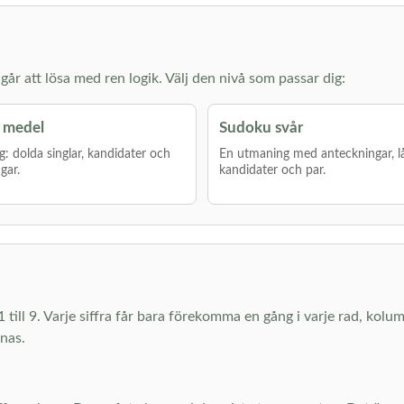
år att lösa med ren logik. Välj den nivå som passar dig:
 medel
Sudoku svår
g: dolda singlar, kandidater och
En utmaning med anteckningar, l
gar.
kandidater och par.
1 till 9. Varje siffra får bara förekomma en gång i varje rad, kolu
knas.