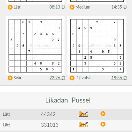
Lätt
08:13
⏰
Medium
14:35
⏰
Svår
22:26
⏰
Djävulsk
18:36
⏰
Likadan
Pussel
44342
Lätt
331013
Lätt