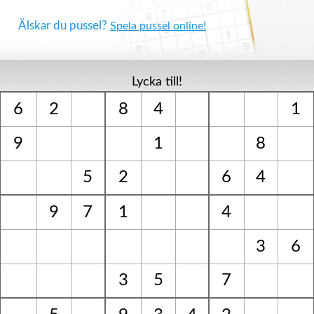
Älskar du pussel?
Spela pussel online!
Lycka till!
6
2
8
4
1
9
1
8
5
2
6
4
9
7
1
4
3
6
3
5
7