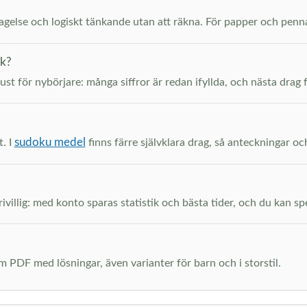
ttagelse och logiskt tänkande utan att räkna. För papper och pen
ak?
just för nybörjare: många siffror är redan ifyllda, och nästa drag 
sudoku medel
t. I
finns färre självklara drag, så anteckningar oc
ivillig: med konto sparas statistik och bästa tider, och du kan spel
m PDF med lösningar, även varianter för barn och i storstil.