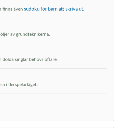
sudoku för barn att skriva ut
na finns även
.
följer av grundteknikerna.
h dolda singlar behövs oftare.
a i flerspelarläget.