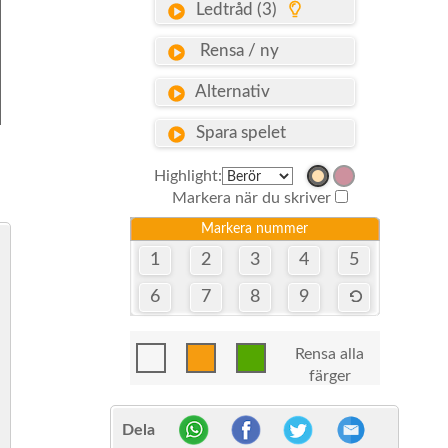
Ledtråd (3)
Rensa / ny
Alternativ
Spara spelet
Highlight:
Markera när du skriver
Markera nummer
1
2
3
4
5
6
7
8
9
Rensa alla
färger
Dela