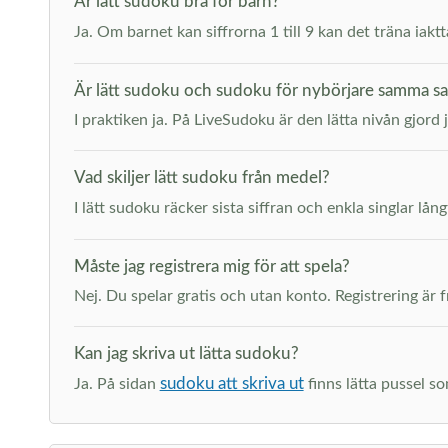
Är lätt sudoku bra för barn?
Ja. Om barnet kan siffrorna 1 till 9 kan det träna iak
Är lätt sudoku och sudoku för nybörjare samma s
I praktiken ja. På LiveSudoku är den lätta nivån gjord 
Vad skiljer lätt sudoku från medel?
I lätt sudoku räcker sista siffran och enkla singlar lång
Måste jag registrera mig för att spela?
Nej. Du spelar gratis och utan konto. Registrering är fr
Kan jag skriva ut lätta sudoku?
sudoku att skriva ut
Ja. På sidan
finns lätta pussel so