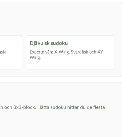
Djävulsk sudoku
åsta
Expertnivån: X-Wing, Svärdfisk och XY-
Wing.
mn och 3x3-block. I lätta sudoku hittar du de flesta