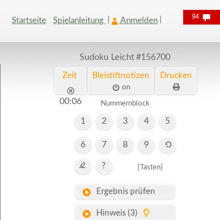
94
Startseite
Spielanleitung
Anmelden
Sudoku Leicht
#156700
Zeit
Bleistiftnotizen
Drucken
on
00:07
Nummernblock
1
2
3
4
5
6
7
8
9
?
[Tasten]
Ergebnis prüfen
Hinweis (3)