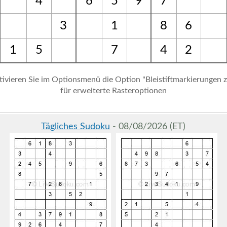
4
6
5
9
7
3
1
8
6
1
5
7
4
2
tivieren Sie im Optionsmenü die Option "Bleistiftmarkierungen 
für erweiterte Rasteroptionen
Tägliches Sudoku
- 08/08/2026 (ET)