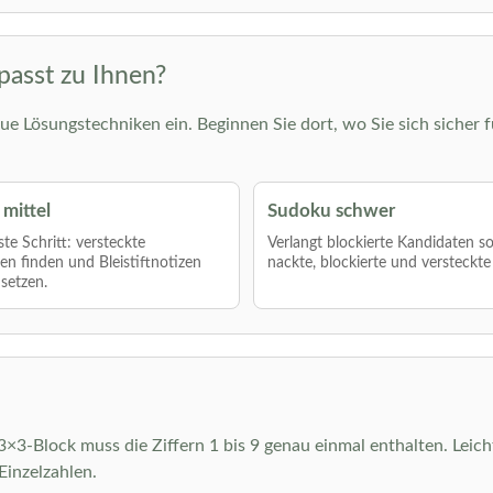
passt zu Ihnen?
ue Lösungstechniken ein. Beginnen Sie dort, wo Sie sich sicher f
mittel
Sudoku schwer
te Schritt: versteckte
Verlangt blockierte Kandidaten s
len finden und Bleistiftnotizen
nackte, blockierte und versteckte
nsetzen.
r 3×3-Block muss die Ziffern 1 bis 9 genau einmal enthalten. Leic
inzelzahlen.