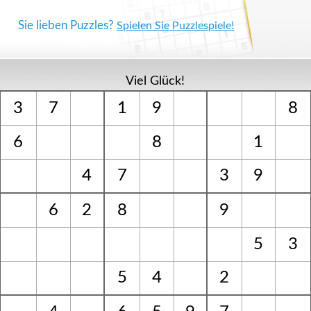
Sie lieben Puzzles?
Spielen Sie Puzzlespiele!
Viel Glück!
3
7
1
9
8
6
8
1
4
7
3
9
6
2
8
9
5
3
5
4
2