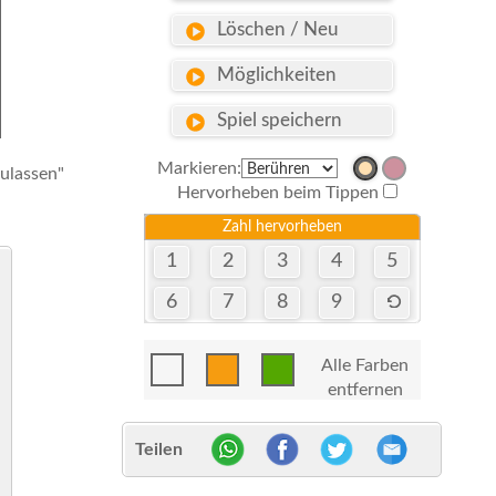
Löschen / Neu
Möglichkeiten
Spiel speichern
Markieren:
zulassen"
Hervorheben beim Tippen
Zahl hervorheben
1
2
3
4
5
6
7
8
9
Alle Farben
entfernen
Teilen