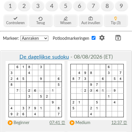
1
2
3
4
5
6
7
8
9
Controleren
Terug
Wissen
Aut invullen
Tip (3)
Markeer:
Potloodmarkeringen
De dagelijkse sudoku
- 08/08/2026 (ET)
Beginner
07:41
⏰
Medium
12:37
⏰