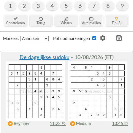
1
2
3
4
5
6
7
8
9
Controleren
Terug
Wissen
Aut invullen
Tip (3)
Markeer:
Potloodmarkeringen
De dagelijkse sudoku
- 10/08/2026 (ET)
Beginner
11:22
⏰
Medium
10:46
⏰