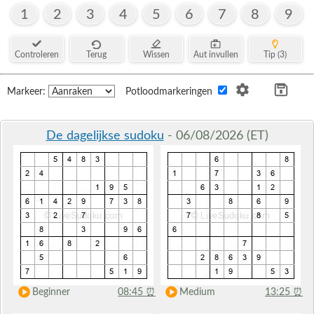
1
2
3
4
5
6
7
8
9
Controleren
Terug
Wissen
Aut invullen
Tip (3)
Markeer:
Potloodmarkeringen
De dagelijkse sudoku
- 06/08/2026 (ET)
Beginner
08:45
⏰
Medium
13:25
⏰