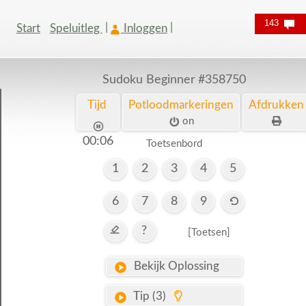
143
Start
Speluitleg
Inloggen
Sudoku Beginner
#358750
Tijd
Potloodmarkeringen
Afdrukken
on
00:07
Toetsenbord
1
2
3
4
5
6
7
8
9
?
[Toetsen]
Bekijk Oplossing
Tip (3)