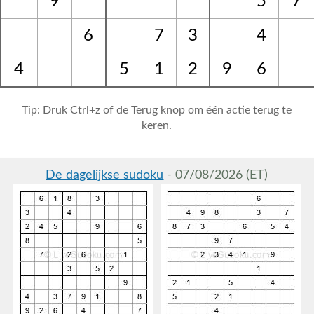
9
5
7
6
7
3
4
4
5
1
2
9
6
Tip: Druk Ctrl+z of de Terug knop om één actie terug te
keren.
De dagelijkse sudoku
- 07/08/2026 (ET)