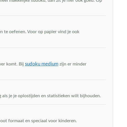
heel makkelijke sudoku, dan zit je hier ook goed. Op
n te oefenen. Voor op papier vind je ook
sudoku medium
ver komt. Bij
zijn er minder
als je je oplostijden en statistieken wilt bijhouden.
root formaat en speciaal voor kinderen.