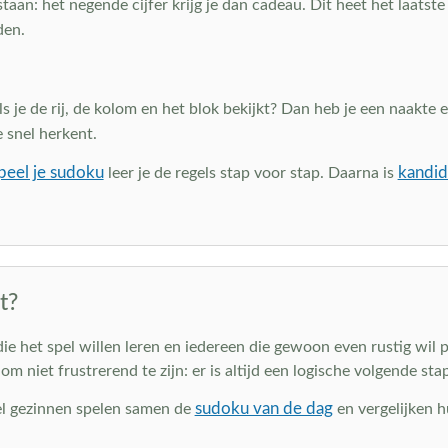
aan: het negende cijfer krijg je dan cadeau. Dit heet het laatste 
den.
als je de rij, de kolom en het blok bekijkt? Dan heb je een naakte
e snel herkent.
peel je sudoku
kandid
leer je de regels stap voor stap. Daarna is
t?
die het spel willen leren en iedereen die gewoon even rustig wil
niet frustrerend te zijn: er is altijd een logische volgende stap
sudoku van de dag
Veel gezinnen spelen samen de
en vergelijken h