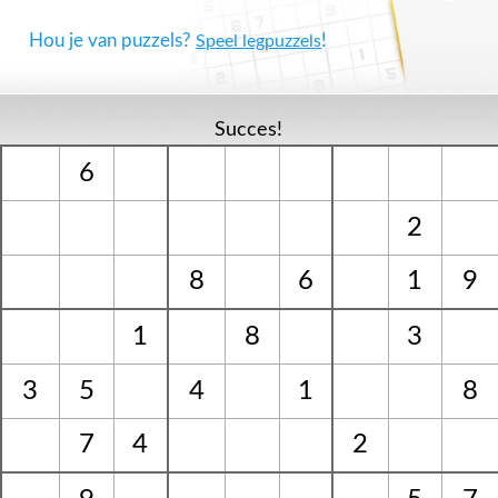
Hou je van puzzels?
!
Speel legpuzzels
Succes!
6
2
8
6
1
9
1
8
3
3
5
4
1
8
7
4
2