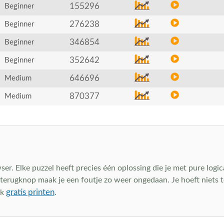
155296
Beginner
276238
Beginner
346854
Beginner
352642
Beginner
646696
Medium
870377
Medium
wser. Elke puzzel heeft precies één oplossing die je met pure logic
e terugknop maak je een foutje zo weer ongedaan. Je hoeft niet
gratis printen
ok
.