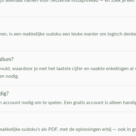
zijn allemaal namen voor hetzelfde instapniveau — en zoek je een 
nnen, is een makkelijke sudoku een leuke manier om logisch denke
edium?
evuld, waardoor je met het laatste cijfer en naakte enkelingen al 
en nodig.
dig?
n account nodig om te spelen. Een gratis account is alleen handig 
akkelijke sudoku's als PDF, met de oplossingen erbij — ook in g