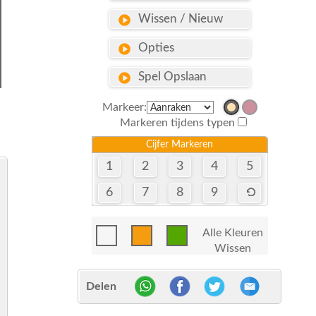
Wissen / Nieuw
Opties
Spel Opslaan
Markeer:
Markeren tijdens typen
Cijfer Markeren
1
2
3
4
5
6
7
8
9
Alle Kleuren
Wissen
Delen